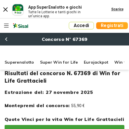
App SuperEnalotto e giochi
Scarica
Tutte le Lotterie e tanti giochi in
un'unica app.
Accedi
Registrati
Concorso N° 67369
Superenalotto
Super Win for Life
Eurojackpot
Win for
Risultati del concorso N. 67369 di Win for
Life Grattacieli
Estrazione del: 27 novembre 2025
Montepremi del concorso:
55,90 €
Quote Vinci per la vita Win for Life Grattacieli