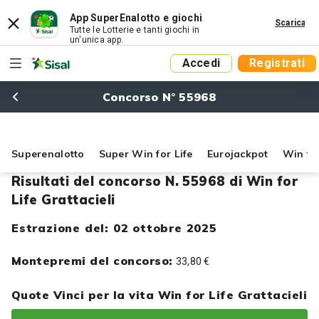
App SuperEnalotto e giochi
Scarica
Tutte le Lotterie e tanti giochi in
un'unica app.
Accedi
Registrati
Concorso N° 55968
Superenalotto
Super Win for Life
Eurojackpot
Win for
Risultati del concorso N. 55968 di Win for
Life Grattacieli
Estrazione del: 02 ottobre 2025
Montepremi del concorso:
33,80 €
Quote Vinci per la vita Win for Life Grattacieli