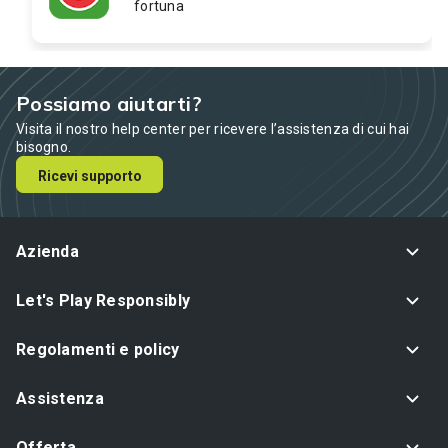
fortuna
Possiamo aiutarti?
Visita il nostro help center per ricevere l’assistenza di cui hai
bisogno.
Ricevi supporto
Azienda
Let's Play Responsibly
Regolamenti e policy
Assistenza
Offerta