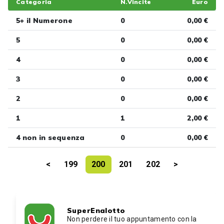
Categoria
N.Vincite
Euro
5+ il Numerone
0
0,00 €
5
0
0,00 €
4
0
0,00 €
3
0
0,00 €
2
0
0,00 €
1
1
2,00 €
4 non in sequenza
0
0,00 €
<
199
200
201
202
>
SuperEnalotto
Non perdere il tuo appuntamento con la