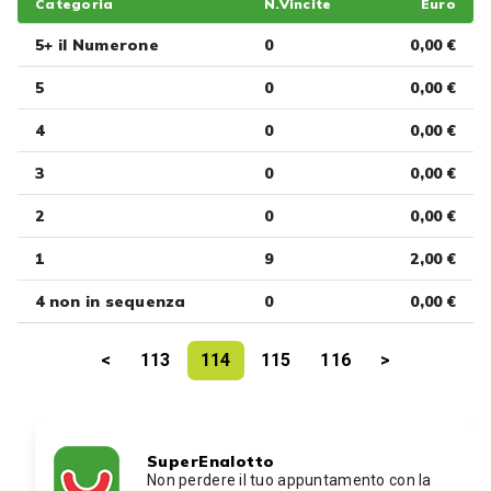
Categoria
N.Vincite
Euro
5+ il Numerone
0
0,00 €
5
0
0,00 €
4
0
0,00 €
3
0
0,00 €
2
0
0,00 €
1
9
2,00 €
4 non in sequenza
0
0,00 €
<
113
114
115
116
>
SuperEnalotto
Non perdere il tuo appuntamento con la