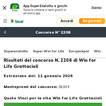
App SuperEnalotto e giochi
Scarica
Tutte le Lotterie e tanti giochi in
un'unica app.
Accedi
Registrati
Concorso N° 2206
Superenalotto
Super Win for Life
Eurojackpot
Win for
Risultati del concorso N. 2206 di Win for
Life Grattacieli
Estrazione del: 11 gennaio 2026
Montepremi del concorso:
28,60 €
Quote Vinci per la vita Win for Life Grattacieli