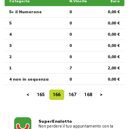
Categoria
N.Vincite
Euro
5+ il Numerone
0
0,00 €
5
0
0,00 €
4
0
0,00 €
3
0
0,00 €
2
0
0,00 €
1
7
2,00 €
4 non in sequenza
0
0,00 €
<
165
166
167
168
>
SuperEnalotto
Non perdere il tuo appuntamento con la