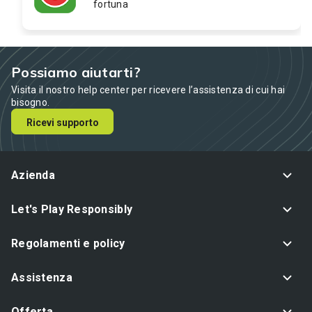
fortuna
Possiamo aiutarti?
Visita il nostro help center per ricevere l’assistenza di cui hai
bisogno.
Ricevi supporto
Azienda
Let's Play Responsibly
Regolamenti e policy
Assistenza
Offerta