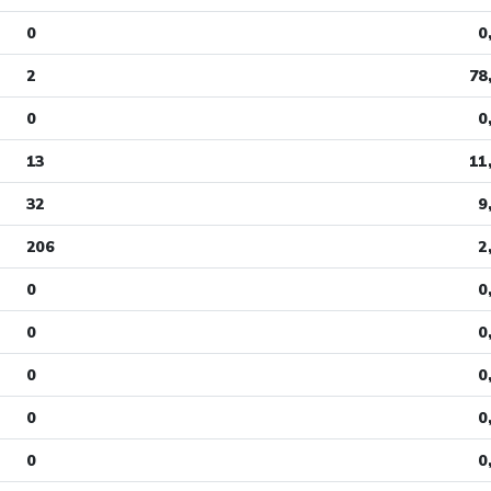
0
0
2
78
0
0
13
11
32
9
206
2
0
0
0
0
0
0
0
0
0
0