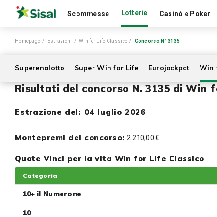
Lotterie
Scommesse
Casinò e Poker
Homepage
Estrazioni
Win for Life Classico
Concorso N° 3135
Superenalotto
Super Win for Life
Eurojackpot
Win f
Risultati del concorso N. 3135 di Win f
Estrazione del: 04 luglio 2026
Montepremi del concorso:
2.210,00 €
Quote Vinci per la vita Win for Life Classico
Categoria
10+ il Numerone
10