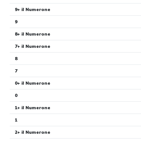
9+ il Numerone
9
8+ il Numerone
7+ il Numerone
8
7
0+ il Numerone
0
1+ il Numerone
1
2+ il Numerone