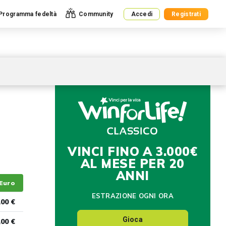
Programma fedeltà
Community
Accedi
Registrati
VINCI FINO A 3.000€
AL MESE PER 20
ANNI
Euro
ESTRAZIONE OGNI ORA
,00 €
Gioca
,00 €