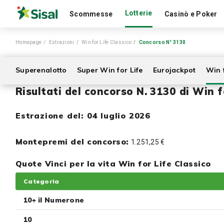
Lotterie
Scommesse
Casinò e Poker
Homepage
Estrazioni
Win for Life Classico
Concorso N° 3130
Superenalotto
Super Win for Life
Eurojackpot
Win f
Risultati del concorso N. 3130 di Win f
Estrazione del: 04 luglio 2026
Montepremi del concorso:
1.251,25 €
Quote Vinci per la vita Win for Life Classico
Categoria
10+ il Numerone
10