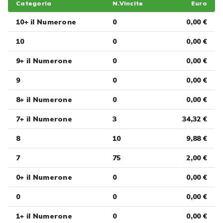
Categoria
N.Vincite
Euro
10+ il Numerone
0
0,00 €
10
0
0,00 €
9+ il Numerone
0
0,00 €
9
0
0,00 €
8+ il Numerone
0
0,00 €
7+ il Numerone
3
34,32 €
8
10
9,88 €
7
75
2,00 €
0+ il Numerone
0
0,00 €
0
0
0,00 €
1+ il Numerone
0
0,00 €