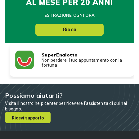
AL MESE PER 20 ANNI
ESTRAZIONE OGNI ORA
Gioca
SuperEnalotto
Non perdere il tuo appuntamento con la
fortuna
Possiamo aiutarti?
Visita il nostro help center per ricevere l’assistenza di cui hai
bisogno.
Ricevi supporto