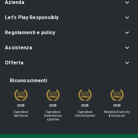
Azienda
Let's Play Responsibly
Regolamenti e policy
Assistenza
Offerta
Riconoscimenti
2025
2025
2025
2025
Operatore
Operatore
Operatore
Modello Diversity
dell'anno
Scommesse
Omnichannel
& Inclusion
sportive