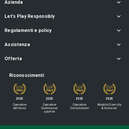
Azienda
Let's Play Responsibly
Regolamenti e policy
Assistenza
Offerta
Riconoscimenti
2025
2025
2025
2025
Operatore
Operatore
Operatore
Modello Diversity
dell'anno
Scommesse
Omnichannel
& Inclusion
sportive