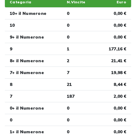
Categoria
N.Vincite
Euro
10+ il Numerone
0
0,00 €
10
0
0,00 €
9+ il Numerone
0
0,00 €
9
1
177,16 €
8+ il Numerone
2
21,41 €
7+ il Numerone
7
19,98 €
8
21
8,44 €
7
187
2,00 €
0+ il Numerone
0
0,00 €
0
0
0,00 €
1+ il Numerone
0
0,00 €