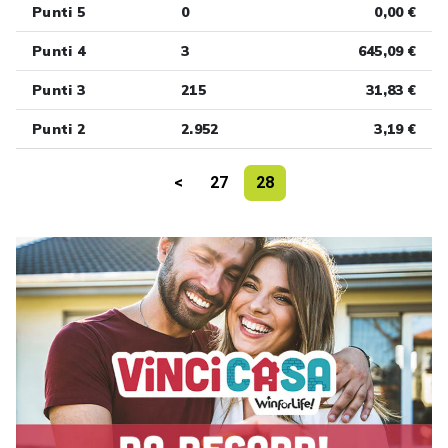
Punti 5
0
0,00 €
Punti 4
3
645,09 €
Punti 3
215
31,83 €
Punti 2
2.952
3,19 €
<
27
28