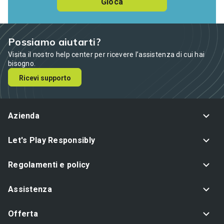
Gioca
Possiamo aiutarti?
Visita il nostro help center per ricevere l’assistenza di cui hai
bisogno.
Ricevi supporto
Azienda
Let's Play Responsibly
Regolamenti e policy
Assistenza
Offerta