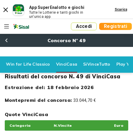
App SuperEnalotto e giochi
Scarica
Tutte le Lotterie e tanti giochi in
un'unica app.
Accedi
Registrati
Concorso N° 49
Win for Life Classico
VinciCasa
SiVinceTutto
Play Yo
Risultati del concorso N. 49 di VinciCasa
Estrazione del: 18 febbraio 2026
Montepremi del concorso:
33.044,70 €
Quote VinciCasa
Categoria
N.Vincite
Euro