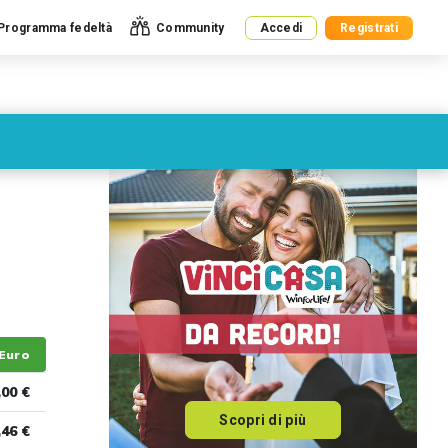
Programma fedeltà
Community
Accedi
Registrati
Euro
,00 €
Scopri di più
,46 €