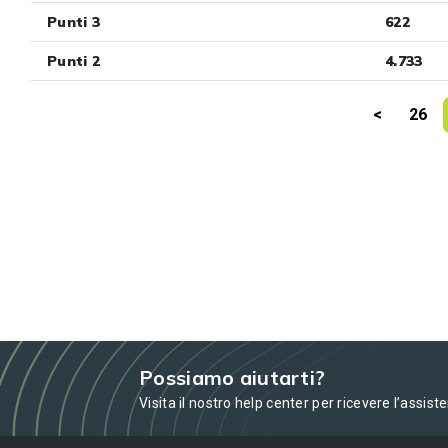
Punti 3
622
Punti 2
4.733
<
26
Possiamo aiutarti?
Visita il nostro help center per ricevere l’assist