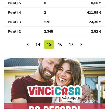
Punti 5
0
0,00 €
Punti 4
2
611,59 €
Punti 3
178
24,30 €
Punti 2
2.365
2,52 €
<
14
15
16
17
>