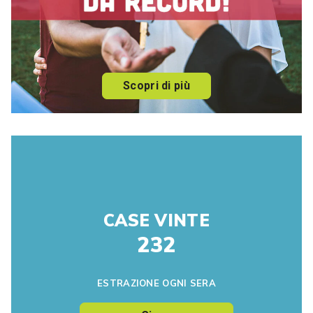
Scopri di più
CASE VINTE
232
ESTRAZIONE OGNI SERA