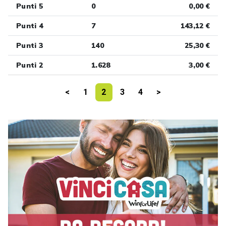
Punti 5
0
0,00 €
Punti 4
7
143,12 €
Punti 3
140
25,30 €
Punti 2
1.628
3,00 €
<
1
2
3
4
>