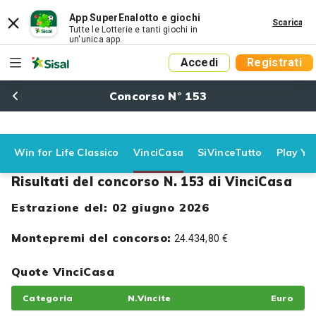
App SuperEnalotto e giochi
Scarica
Tutte le Lotterie e tanti giochi in
un'unica app.
Accedi
Registrati
Concorso N° 153
Win for Life Classico
VinciCasa
SiVinceTutto
Play Yo
Risultati del concorso N. 153 di VinciCasa
Estrazione del: 02 giugno 2026
Montepremi del concorso:
24.434,80 €
Quote VinciCasa
Categoria
N.Vincite
Euro