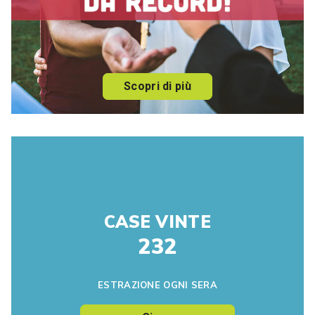
Scopri di più
CASE VINTE
232
ESTRAZIONE OGNI SERA