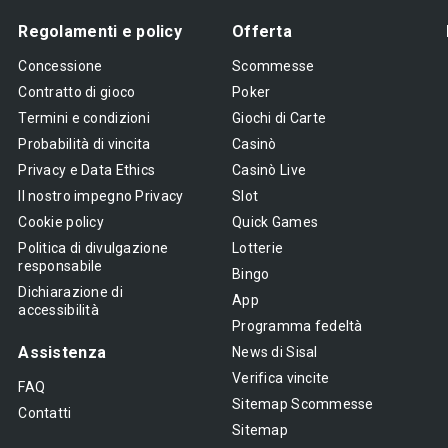
Regolamenti e policy
Offerta
Concessione
Scommesse
Contratto di gioco
Poker
Termini e condizioni
Giochi di Carte
Probabilità di vincita
Casinò
Privacy e Data Ethics
Casinò Live
Il nostro impegno Privacy
Slot
Cookie policy
Quick Games
Politica di divulgazione
Lotterie
responsabile
Bingo
Dichiarazione di
App
accessibilità
Programma fedeltà
Assistenza
News di Sisal
Verifica vincite
FAQ
Sitemap Scommesse
Contatti
Sitemap