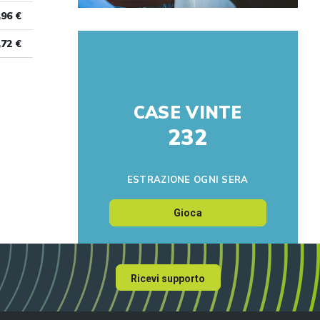
,96 €
,72 €
CASE VINTE
232
ESTRAZIONE OGNI SERA
Gioca
Ricevi supporto