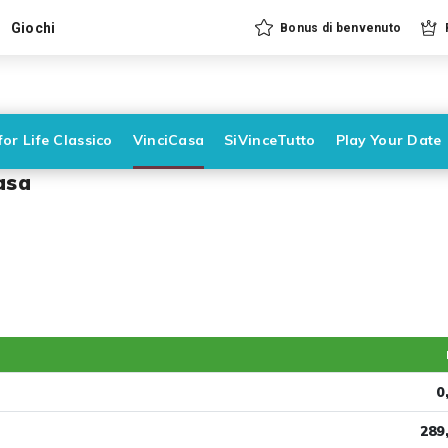
Giochi
Bonus di benvenuto
or Life Classico
VinciCasa
SiVinceTutto
Play Your Date
asa
0
289