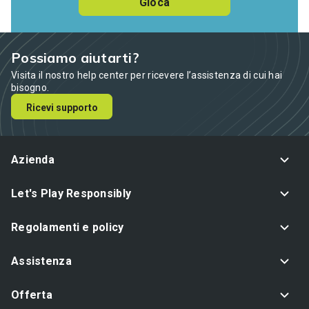
Gioca
Possiamo aiutarti?
Visita il nostro help center per ricevere l’assistenza di cui hai
bisogno.
Ricevi supporto
Azienda
Let's Play Responsibly
Regolamenti e policy
Assistenza
Offerta