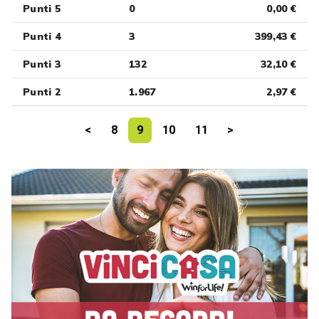
Punti 5
0
0,00 €
Punti 4
3
399,43 €
Punti 3
132
32,10 €
Punti 2
1.967
2,97 €
<
8
9
10
11
>