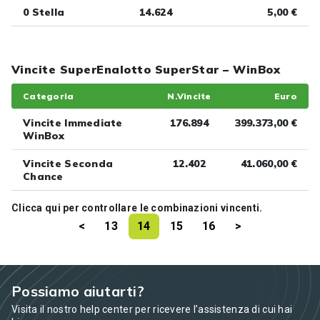
0 Stella
14.624
5,00 €
Vincite SuperEnalotto SuperStar – WinBox
Categoria
N.Vincite
Euro
Vincite Immediate
176.894
399.373,00 €
WinBox
Vincite Seconda
12.402
41.060,00 €
Chance
Clicca
qui
per controllare le combinazioni vincenti.
<
13
14
15
16
>
Possiamo aiutarti?
Visita il nostro help center per ricevere l’assistenza di cui hai