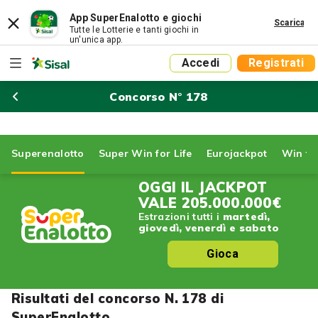
App SuperEnalotto e giochi
Scarica
Tutte le Lotterie e tanti giochi in
un'unica app.
Accedi
Registrati
Concorso N° 178
Superenalotto
Super Win for Life
Eurojackpot
Win for
OGGI IL JACKPOT
VALE
205.000.000€
Estrazioni tutti i
martedì,
giovedì, venerdì e sabato
Gioca
Risultati del concorso N. 178 di
SuperEnalotto