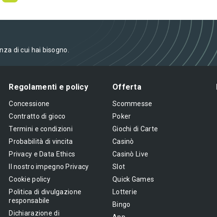
enza di cui hai bisogno.
Regolamenti e policy
Offerta
Concessione
Scommesse
Contratto di gioco
Poker
Termini e condizioni
Giochi di Carte
Probabilità di vincita
Casinò
Privacy e Data Ethics
Casinò Live
Il nostro impegno Privacy
Slot
Cookie policy
Quick Games
Politica di divulgazione
Lotterie
responsabile
Bingo
Dichiarazione di