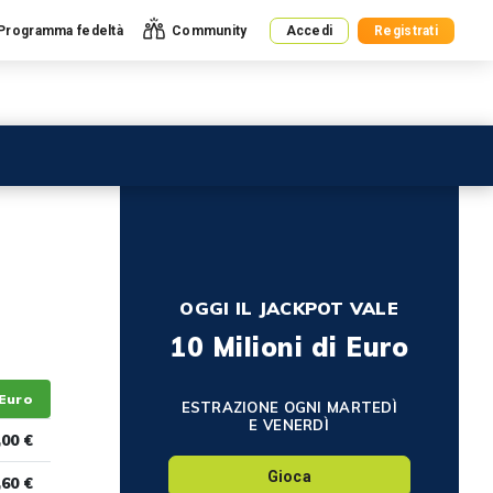
Programma fedeltà
Community
Accedi
Registrati
OGGI IL JACKPOT VALE
10 Milioni di Euro
Euro
ESTRAZIONE OGNI MARTEDÌ
E VENERDÌ
,00 €
Gioca
,60 €