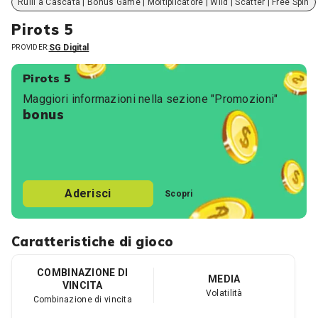
Rulli a Cascata | Bonus Game | Moltiplicatore | Wild | Scatter | Free Spin
Pirots 5
SG Digital
PROVIDER:
Pirots 5
Maggiori informazioni nella sezione "Promozioni"
bonus
Aderisci
Scopri
Caratteristiche di gioco
COMBINAZIONE DI
MEDIA
VINCITA
Volatilità
Combinazione di vincita