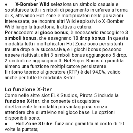
●
X-Bomber Wild
seleziona un simbolo casuale e
sostituisce tutti i simboli di pagamento in un’area a forma
di X, attivando Hot Zone e moltiplicatori nelle posizioni
interessate; se incontra altri Wild esplosivi o X-Bomber
Wild lungo la traiettoria, li attiva a catena.
Per accedere al
gioco bonus
, è necessario raccogliere
3
simboli bonus
, che assegnano
10 drop bonus
. In questa
modalità tutti i moltiplicatori Hot Zone sono persistenti
tra una drop e la successiva, e i giochi bonus possono
essere riattivati: altri 3 simboli bonus aggiungono 5 drop,
2 simboli ne aggiungono 3. Nel Super Bonus è garantita
almeno una funzione moltiplicatore persistente.
Il ritorno teorico al giocatore (RTP) è del 94,0%, valido
anche per tutte le modalità X-iter.
La funzione X-iter
Come nelle altre slot ELK Studios, Pirots 5 include la
funzione X-iter
, che consente di acquistare
direttamente le modalità più vantaggiose senza
attendere che si attivino nel gioco base. Le opzioni
disponibili sono:
●
Hot Zone Strike
: funzione garantita al costo di 10
volte la puntata;