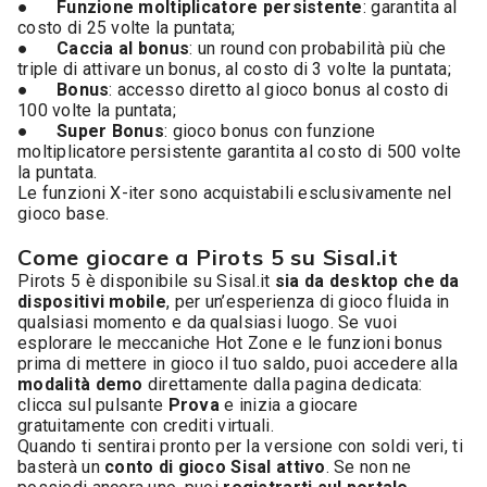
●
Funzione moltiplicatore persistente
: garantita al
costo di 25 volte la puntata;
●
Caccia al bonus
: un round con probabilità più che
triple di attivare un bonus, al costo di 3 volte la puntata;
●
Bonus
: accesso diretto al gioco bonus al costo di
100 volte la puntata;
●
Super Bonus
: gioco bonus con funzione
moltiplicatore persistente garantita al costo di 500 volte
la puntata.
Le funzioni X-iter sono acquistabili esclusivamente nel
gioco base.
Come giocare a Pirots 5 su Sisal.it
Pirots 5 è disponibile su Sisal.it
sia da desktop che da
dispositivi mobile
, per un’esperienza di gioco fluida in
qualsiasi momento e da qualsiasi luogo. Se vuoi
esplorare le meccaniche Hot Zone e le funzioni bonus
prima di mettere in gioco il tuo saldo, puoi accedere alla
modalità demo
direttamente dalla pagina dedicata:
clicca sul pulsante
Prova
e inizia a giocare
gratuitamente con crediti virtuali.
Quando ti sentirai pronto per la versione con soldi veri, ti
basterà un
conto di gioco Sisal attivo
. Se non ne