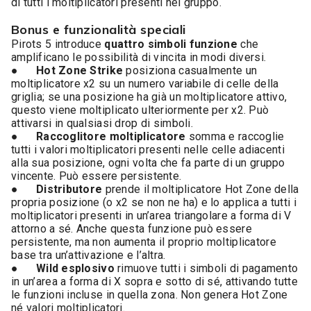
di tutti i moltiplicatori presenti nel gruppo.
Bonus e funzionalità speciali
Pirots 5 introduce
quattro simboli funzione
che
amplificano le possibilità di vincita in modi diversi.
●
Hot Zone Strike
posiziona casualmente un
moltiplicatore x2 su un numero variabile di celle della
griglia; se una posizione ha già un moltiplicatore attivo,
questo viene moltiplicato ulteriormente per x2. Può
attivarsi in qualsiasi drop di simboli.
●
Raccoglitore moltiplicatore
somma e raccoglie
tutti i valori moltiplicatori presenti nelle celle adiacenti
alla sua posizione, ogni volta che fa parte di un gruppo
vincente. Può essere persistente.
●
Distributore
prende il moltiplicatore Hot Zone della
propria posizione (o x2 se non ne ha) e lo applica a tutti i
moltiplicatori presenti in un’area triangolare a forma di V
attorno a sé. Anche questa funzione può essere
persistente, ma non aumenta il proprio moltiplicatore
base tra un’attivazione e l’altra.
●
Wild esplosivo
rimuove tutti i simboli di pagamento
in un’area a forma di X sopra e sotto di sé, attivando tutte
le funzioni incluse in quella zona. Non genera Hot Zone
né valori moltiplicatori.