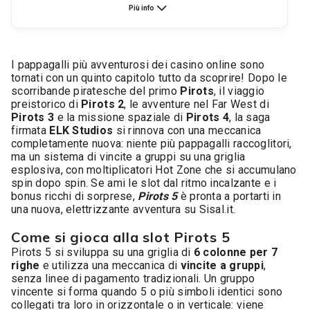
Più info
I pappagalli più avventurosi dei casino online sono
tornati con un quinto capitolo tutto da scoprire! Dopo le
scorribande piratesche del primo
Pirots
, il viaggio
preistorico di
Pirots 2
, le avventure nel Far West di
Pirots 3
e la missione spaziale di
Pirots 4
, la saga
firmata
ELK Studios
si rinnova con una meccanica
completamente nuova: niente più pappagalli raccoglitori,
ma un sistema di vincite a gruppi su una griglia
esplosiva, con moltiplicatori Hot Zone che si accumulano
spin dopo spin. Se ami le slot dal ritmo incalzante e i
bonus ricchi di sorprese,
Pirots 5
è pronta a portarti in
una nuova, elettrizzante avventura su Sisal.it.
Come si gioca alla slot Pirots 5
Pirots 5 si sviluppa su una griglia di
6 colonne per 7
righe
e utilizza una meccanica di
vincite a gruppi
,
senza linee di pagamento tradizionali. Un gruppo
vincente si forma quando 5 o più simboli identici sono
collegati tra loro in orizzontale o in verticale: viene