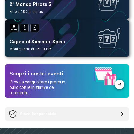
2° Mondo Pirots 5
Fino a 10€ di bonus
:
:
0
4
7
Giorni
Ore
Min
Capecod Summer Spins
Montepremi di 150.000€
Scopri i nostri eventi
Prova a conquistare i premi in
palio con le iniziative del
momento.
Gioco Responsabile