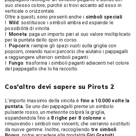
suo stesso colore, purché si trovi accanto ad esso in
verticale o orizzontale.
Oltre a questi, sono presenti anche i
simboli speciali
:
l
Wild
: sostituisce i simboli ambra ed espande le
possibilità di vincita.
l
Moneta
: paga un importo pari al suo valore moltiplicato
per la puntata dello spin in corso.
l
Popcorn
: riempie gli spazi vuoti sulla griglia con
popcorn, creando nuovi percorsi che aiutano i pappagalli
a raggiungere ulteriori simboli paganti.
l
Fungo
: trasforma i simboli paganti adiacenti nel colore
del pappagallo che lo ha raccolto.
Cos'altro devi sapere su Pirots 2
L'importo massimo della vincita è
fino a 10.000 volte la
puntata.
Se uno dei pappagalli preme un simbolo
pulsante rosso, un meteorite colpirà la griglia,
espandendola fino a
8 righe per 8 colonne
e
rimuovendo i simboli non vincenti, che verranno sostituiti
da nuove gemme. Inoltre, raccogliendo
tre simboli
Bonus
, potrai accedere alla modalità
Giri Gratuiti
.