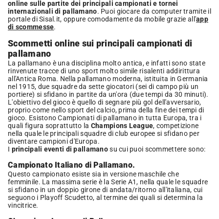
online sulle partite dei principali campionati e tornei
internazionali di pallamano
. Puoi giocare da computer tramite il
portale di Sisal.it, oppure comodamente da mobile grazie all'
app
di scommesse
.
Scommetti online sui principali campionati di
pallamano
La pallamano è una disciplina molto antica, e infatti sono state
rinvenute tracce di uno sport molto simile risalenti addirittura
all'Antica Roma. Nella pallamano moderna, istituita in Germania
nel 1915, due squadre da sette giocatori (sei di campo più un
portiere) si sfidano in partite da un'ora (due tempi da 30 minuti).
L'obiettivo del gioco è quello di segnare più gol dell'avversario,
proprio come nello sport del calcio, prima della fine dei tempi di
gioco. Esistono Campionati di pallamano in tutta Europa, tra i
quali figura soprattutto la
Champions League
, competizione
nella quale le principali squadre di club europee si sfidano per
diventare campioni d'Europa.
I
principali eventi di pallamano
su cui puoi scommettere sono:
Campionato Italiano di Pallamano.
Questo campionato esiste sia in versione maschile che
femminile. La massima serie è la Serie A1, nella quale le squadre
si sfidano in un doppio girone di andata/ritorno all'italiana, cui
seguono i Playoff Scudetto, al termine dei quali si determina la
vincitrice.