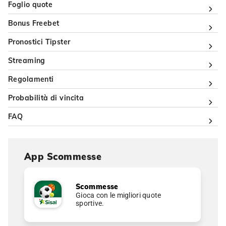
Foglio quote
Bonus Freebet
Pronostici Tipster
Streaming
Regolamenti
Probabilità di vincita
FAQ
App Scommesse
A
Scommesse
Gioca con le migliori quote
sportive.