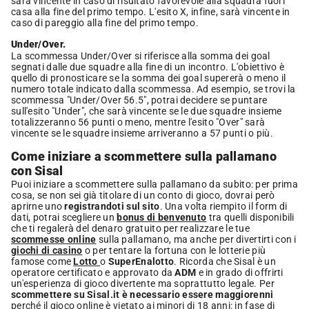
sarà vincente in caso di risultato favorevole alla squadra fuori
casa alla fine del primo tempo. L'esito X, infine, sarà vincente in
caso di pareggio alla fine del primo tempo.
Under/Over.
La scommessa Under/Over si riferisce alla somma dei goal
segnati dalle due squadre alla fine di un incontro. L'obiettivo è
quello di pronosticare se la somma dei goal supererà o meno il
numero totale indicato dalla scommessa. Ad esempio, se trovi la
scommessa "Under/Over 56.5", potrai decidere se puntare
sull'esito "Under", che sarà vincente se le due squadre insieme
totalizzeranno 56 punti o meno, mentre l'esito "Over" sarà
vincente se le squadre insieme arriveranno a 57 punti o più.
Come iniziare a scommettere sulla pallamano
con Sisal
Puoi iniziare a scommettere sulla pallamano da subito: per prima
cosa, se non sei già titolare di un conto di gioco, dovrai però
aprirne uno
registrandoti sul sito
. Una volta riempito il form di
dati, potrai scegliere un
bonus di benvenuto
tra quelli disponibili
che ti regalerà del denaro gratuito per realizzare le tue
scommesse online
sulla pallamano, ma anche per divertirti con i
giochi di casino
o per tentare la fortuna con le lotterie più
famose come
Lotto
o
SuperEnalotto
. Ricorda che Sisal è un
operatore certificato e approvato da
ADM
e in grado di offrirti
un'esperienza di gioco divertente ma soprattutto legale. Per
scommettere su Sisal.it è necessario essere maggiorenni
perché il gioco online è vietato ai minori di 18 anni: in fase di