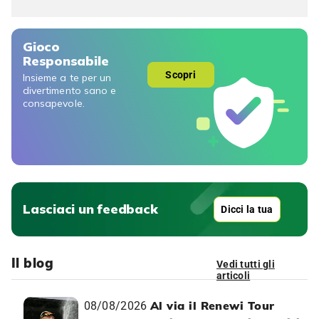
Gioco
Responsabile
Scopri
Insieme a te per un
divertimento sano e
consapevole.
Lasciaci un feedback
Dicci la tua
Il blog
Vedi tutti gli
articoli
Al via il Renewi Tour
08/08/2026