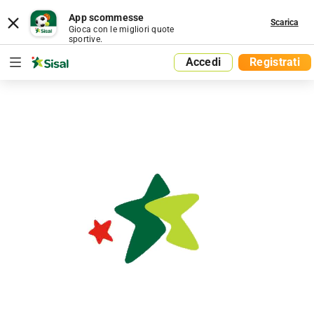
App scommesse
Scarica
Gioca con le migliori quote
sportive.
Accedi
Registrati
Caricamento in corso...