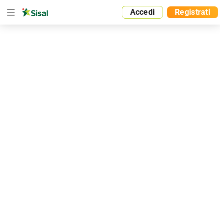
Accedi
Registrati