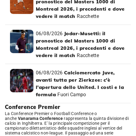
pronostico del Masters 1000 di
Montreal 2026, i precedenti e dove
vedere il match
Racchette
Jodar-Musetti: il
06/08/2026
pronostico del Masters 1000 di
Montreal 2026, i precedenti e dove
vedere il match
Racchette
Calciomercato Juve,
06/08/2026
avanti tutta per Zierkzee: c'è
l'apertura dello United. I costi e la
formula
Fuori Campo
Conference Premier
La Conference Premier o Football Conference o
anche
Vanarama Conference
rappresenta la quinta divisione di
calcio in Inghilterra. E' la principale competizione per il
campionato dilettantistico delle squadre inglesi al vertice del
sistema calcistico non-league. Il passaggio ad una serie