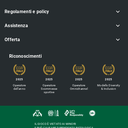
Regolamenti e policy
Assistenza
Offerta
Riconoscimenti
2025
2025
2025
2025
Operatore
Operatore
Operatore
Modello Diversity
dell'anno
Scommesse
Omnichannel
& Inclusion
sportive
IL GIOCO È VIETATO AI MINORI
E PUÒ CAUSARE DIPENDENZA PATOLOGICA