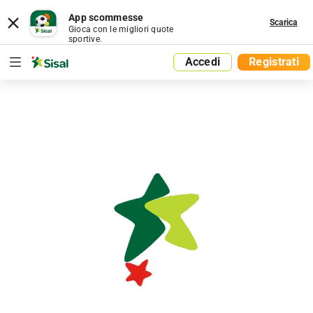
App scommesse
Scarica
Gioca con le migliori quote
sportive.
Accedi
Registrati
Caricamento in corso...