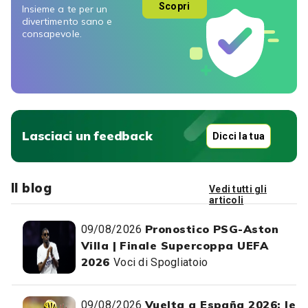
Scopri
Insieme a te per un
divertimento sano e
consapevole.
Lasciaci un feedback
Dicci la tua
Il blog
Vedi tutti gli
articoli
Pronostico PSG-Aston
09/08/2026
Villa | Finale Supercoppa UEFA
2026
Voci di Spogliatoio
Vuelta a España 2026: le
09/08/2026