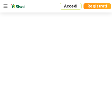
Accedi
Registrati