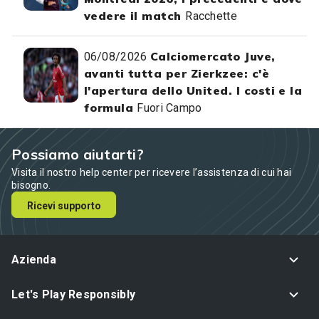
vedere il match
Racchette
Calciomercato Juve,
06/08/2026
avanti tutta per Zierkzee: c'è
l'apertura dello United. I costi e la
formula
Fuori Campo
Possiamo aiutarti?
Visita il nostro help center per ricevere l’assistenza di cui hai
bisogno.
Ricevi supporto
Azienda
Let's Play Responsibly