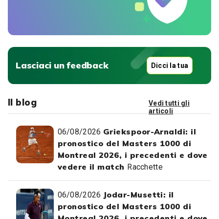
Lasciaci un feedback
Dicci la tua
Il blog
Vedi tutti gli
articoli
Griekspoor-Arnaldi: il
06/08/2026
pronostico del Masters 1000 di
Montreal 2026, i precedenti e dove
vedere il match
Racchette
Jodar-Musetti: il
06/08/2026
pronostico del Masters 1000 di
Montreal 2026, i precedenti e dove