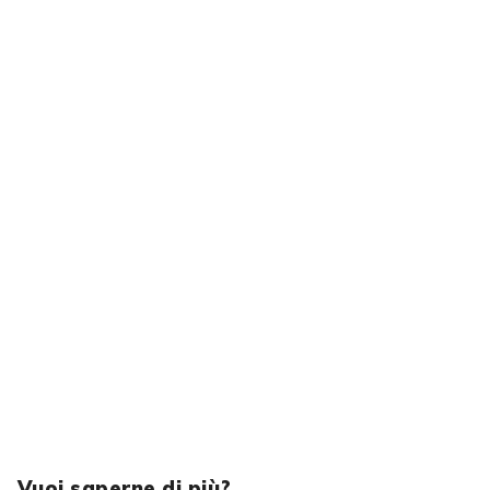
Vuoi saperne di più?