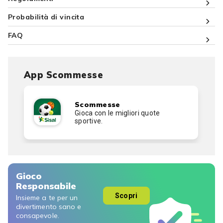
Probabilità di vincita
FAQ
App Scommesse
A
Scommesse
Gioca con le migliori quote
sportive.
Gioco
Responsabile
Scopri
Insieme a te per un
divertimento sano e
consapevole.