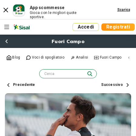
App scommesse
Scarica
Gioca con le migliori quote
sportive.
Accedi
Registrati
Fuori Campo
Blog
Voci di spogliatoio
Analisi
Fuori Campo
R
Precedente
Successivo