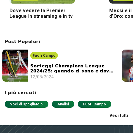
Dove vedere la Premier
Messi e il
League in streaming e in tv
d'Oro: co
Post Popolari
Fuori Campo
Sorteggi Champions League
2024/25: quando ci sono e dove
vederli
12/08/2024
I più cercati
Voci di spogliatoio
Analisi
Fuori Campo
Vedi tutti