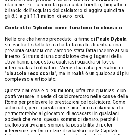
stagione. Per la società guidata dai Friedkin, l'impatto a
bilancio dell'acquisto del calciatore si aggira quindi tra
gli 8,3 e gli 11,1 milioni di euro lordi.
Contratto Dybala: come funziona la clausola
Nelle ore che hanno preceduto la firma di
Paulo
Dybala
sul contratto della Roma ha fatto molto discutere una
presunta clausola che sarebbe stata fatta inserire al suo
interno. Si tratta di una condizione che gli agenti della
Joya hanno proposto a qualsiasi squadra si fosse
interessata al calciatore. Viene chiamata generalmente
"
clausola
rescissoria
", ma in realtà è un qualcosa di più
complesso e articolato.
Questa clausola è di
20
milioni
, cifra che qualsiasi club
potrà versare in sede di calciomercato nelle casse della
Roma per prelevare le prestazioni del calciatore. Come
anticipato, però, questa non è una formula classica che
permetterebbe al giocatore di accasarsi in qualsiasi
società che versi questa somma di denaro, perché i
giallorossi avranno sempre la possibilità di poter
intervenire per far restare il calciatore nella Capitale.