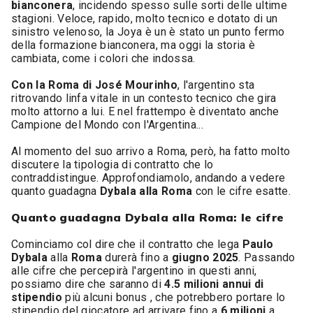
bianconera
, incidendo spesso sulle sorti delle ultime
stagioni. Veloce, rapido, molto tecnico e dotato di un
sinistro velenoso, la Joya è un è stato un punto fermo
della formazione bianconera, ma oggi la storia è
cambiata, come i colori che indossa.
Con la Roma di José Mourinho
, l'argentino sta
ritrovando linfa vitale in un contesto tecnico che gira
molto attorno a lui. E nel frattempo è diventato anche
Campione del Mondo con l'Argentina...
Al momento del suo arrivo a Roma, però, ha fatto molto
discutere la tipologia di contratto che lo
contraddistingue. Approfondiamolo, andando a vedere
quanto guadagna
Dybala
alla
Roma
con le cifre esatte.
Quanto guadagna Dybala alla Roma: le cifre
Cominciamo col dire che il contratto che lega
Paulo
Dybala
alla
Roma
durerà fino a
giugno
2025
. Passando
alle cifre che percepirà l'argentino in questi anni,
possiamo dire che saranno di
4.5 milioni annui di
stipendio
più alcuni bonus , che potrebbero portare lo
stipendio del giocatore ad arrivare fino a
6 milioni
a