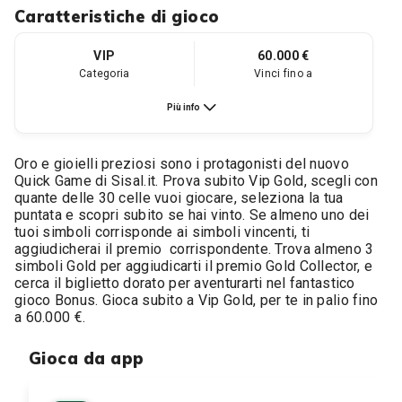
Caratteristiche di gioco
VIP
60.000 €
Categoria
Vinci fino a
Più info
Oro e gioielli preziosi sono i protagonisti del nuovo
Quick Game di Sisal.it. Prova subito Vip Gold, scegli con
quante delle 30 celle vuoi giocare, seleziona la tua
puntata e scopri subito se hai vinto. Se almeno uno dei
tuoi simboli corrisponde ai simboli vincenti, ti
aggiudicherai il premio corrispondente. Trova almeno 3
simboli Gold per aggiudicarti il premio Gold Collector, e
cerca il biglietto dorato per aventurarti nel fantastico
gioco Bonus. Gioca subito a Vip Gold, per te in palio fino
a 60.000 €.
Gioca da app