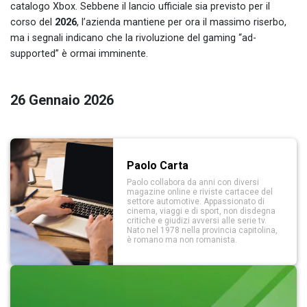
catalogo Xbox. Sebbene il lancio ufficiale sia previsto per il
corso del
2026
, l’azienda mantiene per ora il massimo riserbo,
ma i segnali indicano che la rivoluzione del gaming “ad-
supported” è ormai imminente.
26 Gennaio 2026
Paolo Carta
Paolo collabora da anni con diversi
magazine online e riviste cartacee del
settore automotive. Appassionato di
cinema, viaggi e di sport, non disdegna
critiche e giudizi avversi alle serie tv.
Nato nel 1978 nella provincia capitolina,
è romano ma non romanista.