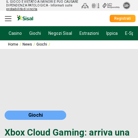
IL GIOCO È VIETATO AI MINORI E PUÒ CAUSARE
DIPENDENZA PATOLOGICA
- Informati sulle
probabilità di vincita
Registrati
Casino
Giochi
Negozi Sisal
Estrazioni
Ippica
E-Spor
Home
News
Giochi
Xbox Cloud Gaming: arriva una versione gratuita con
Giochi
Xbox Cloud Gaming: arriva una