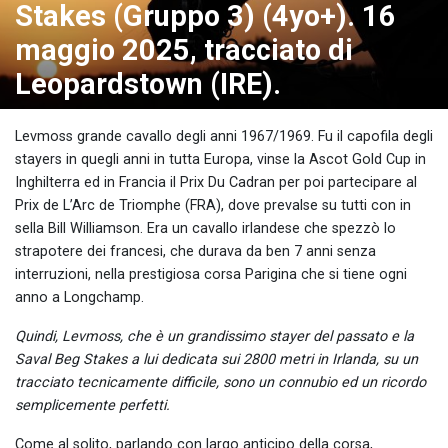
Stakes (Gruppo 3) (4yo+). 16
maggio 2025, tracciato di
Leopardstown (IRE).
Levmoss grande cavallo degli anni 1967/1969. Fu il capofila degli
stayers in quegli anni in tutta Europa, vinse la Ascot Gold Cup in
Inghilterra ed in Francia il Prix Du Cadran per poi partecipare al
Prix de L’Arc de Triomphe (FRA), dove prevalse su tutti con in
sella Bill Williamson. Era un cavallo irlandese che spezzò lo
strapotere dei francesi, che durava da ben 7 anni senza
interruzioni, nella prestigiosa corsa Parigina che si tiene ogni
anno a Longchamp.
Quindi, Levmoss, che è un grandissimo stayer del passato e la
Saval Beg Stakes a lui dedicata sui 2800 metri in Irlanda, su un
tracciato tecnicamente difficile, sono un connubio ed un ricordo
semplicemente perfetti.
Come al solito, parlando con largo anticipo della corsa,