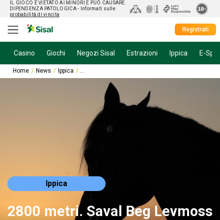
IL GIOCO È VIETATO AI MINORI E PUÒ CAUSARE
DIPENDENZA PATOLOGICA
- Informati sulle
probabilità di vincita
Registrati
Casino
Giochi
Negozi Sisal
Estrazioni
Ippica
E-Spor
Home
News
Ippica
2800 metri. Saval Beg Levmoss Stakes (Gruppo 3) (
Ippica
2800 metri. Saval Beg Levmoss