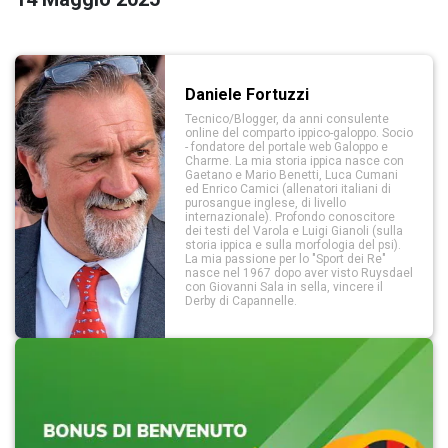
Daniele Fortuzzi
Tecnico/Blogger, da anni consulente
online del comparto ippico-galoppo. Socio
- fondatore del portale web Galoppo e
Charme. La mia storia ippica nasce con
Gaetano e Mario Benetti, Luca Cumani
ed Enrico Camici (allenatori italiani di
purosangue inglese, di livello
internazionale). Profondo conoscitore
dei testi del Varola e Luigi Gianoli (sulla
storia ippica e sulla morfologia del psi).
La mia passione per lo "Sport dei Re"
nasce nel 1967 dopo aver visto Ruysdael
con Giovanni Sala in sella, vincere il
Derby di Capannelle.