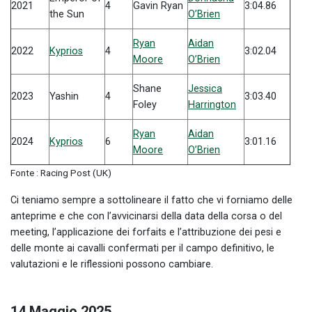
2021
4
Gavin Ryan
3:04.86
the Sun
O’Brien
Ryan
Aidan
2022
Kyprios
4
3:02.04
Moore
O’Brien
Shane
Jessica
2023
Yashin
4
3:03.40
Foley
Harrington
Ryan
Aidan
2024
Kyprios
6
3:01.16
Moore
O’Brien
Fonte : Racing Post (UK)
Ci teniamo sempre a sottolineare il fatto che vi forniamo delle
anteprime e che con l’avvicinarsi della data della corsa o del
meeting, l’applicazione dei forfaits e l’attribuzione dei pesi e
delle monte ai cavalli confermati per il campo definitivo, le
valutazioni e le riflessioni possono cambiare.
14 Maggio 2025