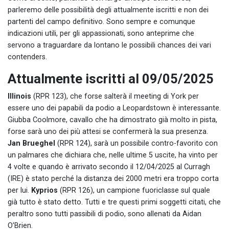
parleremo delle possibilità degli attualmente iscritti e non dei
partenti del campo definitivo. Sono sempre e comunque
indicazioni utili, per gli appassionati, sono anteprime che
servono a traguardare da lontano le possibili chances dei vari
contenders.
Attualmente iscritti al 09/05/2025
Illinois
(RPR 123), che forse salterà il meeting di York per
essere uno dei papabili da podio a Leopardstown è interessante.
Giubba Coolmore, cavallo che ha dimostrato già molto in pista,
forse sarà uno dei più attesi se confermerà la sua presenza.
Jan Brueghel
(RPR 124), sarà un possibile contro-favorito con
un palmares che dichiara che, nelle ultime 5 uscite, ha vinto per
4 volte e quando è arrivato secondo il 12/04/2025 al Curragh
(IRE) è stato perché la distanza dei 2000 metri era troppo corta
per lui.
Kyprios
(RPR 126), un campione fuoriclasse sul quale
già tutto è stato detto. Tutti e tre questi primi soggetti citati, che
peraltro sono tutti passibili di podio, sono allenati da Aidan
O’Brien.