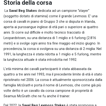
Storia della corsa
La
Saval Beg Stakes
dedicata ad un campione “stayer”
(soggetto dotato di stamina) come il grande Levmoss. E’ una
corsa di cavalli in piano di Gruppo 3 che si disputa in Irlanda,
aperta ai purosangue inglese di età pari o superiore ai quattro
anni. Si corre sul difficile e molto tecnico tracciato di
Leopardstown, su una distanza di 1 miglio e 6 furlong (2.816
metri) e si svolge ogni anno tra fine maggio ed inizio giugno. In
precedenza, la corsa si svolgeva su una distanza di 2 miglia. Nel
1991, la lunghezza è stata ridotta a 1 miglio e 5 furlong, mentre
la lunghezza attuale è stata introdotta nel 1992.
L’età minima dei cavalli partecipanti è stata abbassata da
quattro a tre anni nel 1993, ma il precedente limite di età è stato
ripristinato nel 2006. La corsa è attualmente sponsorizzata dalla
famiglia
McGrath
e porta il nome di Levmoss, che come già più
volte detto è un cavallo da corsa campione di proprietà di
Seamus McGrath che ne fu anche il trainer.
Dal 2022, la
Saval Beg Levmoss Stakes
è stata promossa a