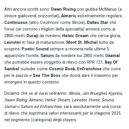
Altri ancora iscritti sono:
Dawn Rising
con giubba McManus (a
strisce gialloverdi orizzontali);
Aimeric
estremamente regolare;
Continuous
(altro Coolmore come Illinois);
Dallas Star
che
forse (se corrono i migliori della specialità) arriverà corto ai
2800 metri;
Duraji
da rivedere;
Helvic Dream
che cerca gloria;
Leinster
in fase di maturazione;
Mont St. Michel
tutto da
scoprire;
Poetic Sound
sempre a moneta nelle ultime 5
apparizioni fornite;
Saturn
da rivedere sui 2800 metri;
Uxamal
che potrebbe essere soggetto di rilievo con RPR 121;
Bay Of
Sanibel
outsider come
Cosmic Book
,
Enfranchise
che corre
per le piazze e
Sea The Boss
che dovrà dare il massimo per
emergere in questo contesto.
Diciamo che se al via si vedranno:
Illinois, Jan Brueghel, Kyprios,
Dawn Rising, Aimeric, Helvic Dream, Leinster, Poetic Sound,
Uxmal o Saturn ed Enfranchise
, sarà assolutamente una corsa
di rilievo che esprimerà valori interessanti per la stagione 2025
nel segmento (categoria) degli stayers.