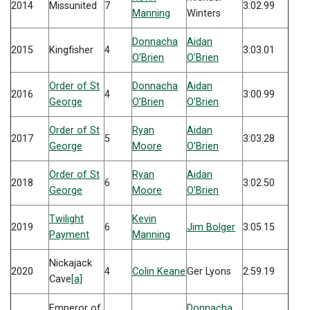
2014
Missunited
7
3:02.99
Manning
Winters
Donnacha
Aidan
2015
Kingfisher
4
3:03.01
O’Brien
O’Brien
Order of St
Donnacha
Aidan
2016
4
3:00.99
George
O’Brien
O’Brien
Order of St
Ryan
Aidan
2017
5
3:03.28
George
Moore
O’Brien
Order of St
Ryan
Aidan
2018
6
3:02.50
George
Moore
O’Brien
Twilight
Kevin
2019
6
Jim Bolger
3:05.15
Payment
Manning
Nickajack
2020
4
Colin Keane
Ger Lyons
2:59.19
Cave
[a]
Emperor of
Donnacha