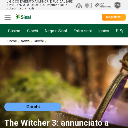
IL GIOCO È VIETATO AI MINORI E PUÒ CAUSARE
DIPENDENZA PATOLOGICA
- Informati sulle
probabilità di vincita
Registrati
Casino
Giochi
Negozi Sisal
Estrazioni
Ippica
E-Spor
Home
News
Giochi
The Witcher 3: annunciato a sorpresa il nuovo DLC
Giochi
The Witcher 3: annunciato a