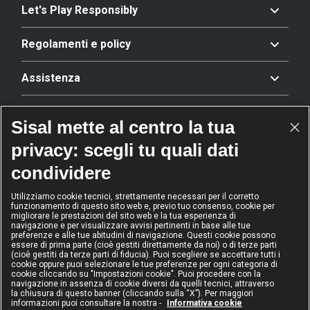
Let's Play Responsibly
Regolamenti e policy
Assistenza
Offerta
Sisal mette al centro la tua
privacy: scegli tu quali dati
Riconoscimenti
condividere
Utilizziamo cookie tecnici, strettamente necessari per il corretto
funzionamento di questo sito web e, previo tuo consenso, cookie per
2024
2024
2024
2024
migliorare le prestazioni del sito web e la tua esperienza di
Operatore
Operatore
Operatore di
Modello
navigazione e per visualizzare avvisi pertinenti in base alle tue
dell'anno
Scommesse
gioco sicuro
Diversity &
preferenze e alle tue abitudini di navigazione. Questi cookie possono
sportive
Inclusion
essere di prima parte (cioè gestiti direttamente da noi) o di terze parti
(cioè gestiti da terze parti di fiducia). Puoi scegliere se accettare tutti i
cookie oppure puoi selezionare le tue preferenze per ogni categoria di
cookie cliccando su "Impostazioni cookie". Puoi procedere con la
navigazione in assenza di cookie diversi da quelli tecnici, attraverso
la chiusura di questo banner (cliccando sulla “X”). Per maggiori
informazioni puoi consultare la nostra -
Informativa cookie
IL GIOCO È VIETATO AI MINORI