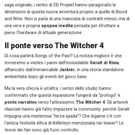
saga originale, i vertici di CD Projekt hanno paragonato le
dimensioni di questa nuova avventura proprio a quelle di Blood
and Wine. Non si parla di una manciata di contratti minori, ma di
una vera e propria
epopea inedita
pensata per sfruttare a
pieno l’hardware di attuale generazione.
Il ponte verso The Witcher 4
Di cosa parlerà Songs of the Past? La notizia migliore è che
torneremo a vestire i panni dell’inossidabile
Geralt di Rivia
,
affiancato dall’immancabile
Jaskier
, in una storia standalone
ambientata dopo gli eventi del gioco base.
Ma la vera chicca è un’altra: i vertici dello studio hanno
confermato che questa espansione fungerà da “prologo” e
ponte narrativo
verso l’attesissimo
The Witcher 4
. Gli artwork
rilasciati hanno già fatto impazzire la community: perché Geralt
impugna una misteriosa “terza spada”? Che legame c’è con
l’antica festività elfica di Belleteyn menzionata nei teaser? Le
teorie dei fan sono già fuori controllo.