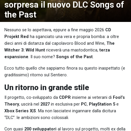
sorpresa il nuovo DLC Songs of
the Past
Nessuno se lo aspettava, eppure a fine maggio 2026
CD
Projekt Red
ha sganciato una vera e propria bomba: a oltre
dieci anni di distanza dal capolavoro Blood and Wine,
The
Witcher 3: Wild Hunt
riceverà una mastodontica,
terza
espansione
. Il suo nome?
Songs of the Past
.
Ecco tutto quello che sappiamo finora su questo inaspettato (e
graditissimo) ritorno sul Sentiero.
Un ritorno in grande stile
Il progetto, co-sviluppato da
CDPR
insieme ai veterani di
Fool’s
Theory
, uscirà nel
2027
in esclusiva per
PC
,
PlayStation 5
e
Xbox Series X|S
. Ma non lasciatevi ingannare dalla dicitura
“DLC”: le ambizioni sono colossali.
Con quasi
200 sviluppatori
al lavoro sul progetto, molti ex della