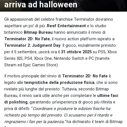
arriva ad halloween
Gli appassionati del celebre franchise Terminator dovranno
aspettare un po’ di più.
Reef Entertainment
e lo studio
britannico
Bitmap Bureau
hanno annunciato il rinvio di
Terminator 2D: No Fate
, il nuovo action platform ispirato a
Terminator 2: Judgment Day
. Il gioco, inizialmente previsto
per il 5 settembre, uscirà ora il
31 ottobre 2025
su PS5, Xbox
Series X|S, PS4, Xbox One, Nintendo Switch e PC (tramite
Steam ed Epic Games Store).
Il motivo principale del rinvio di
Terminator 2D: No Fate
è
legato alle
tempistiche della produzione fisica
, che si sono
rivelate più lunghe del previsto. Tuttavia, secondo Bitmap
Bureau, il rinvio sarà utile anche per completare le
ultime fasi
di polishing
, garantendo un’esperienza di gioco più rifinita e
priva di difetti. “
Coordinare e produrre le edizioni fisiche ha
richiesto più tempo del previsto. Ci scusiamo per il ritardo e
ringraziamo i fan per la pazienza,”
ha dichiarato il team di Bitmap