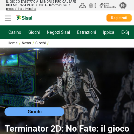
IL GIOCO È VIETATO AI MINORI E PUÒ CAUSARE
DIPENDENZA PATOLOGICA
- Informati sulle
probabilità di vincita
Registrati
Casino
Giochi
Negozi Sisal
Estrazioni
Ippica
E-Spor
Home
News
Giochi
Terminator 2D: No Fate: il gioco arriva ad hallowee
Giochi
Terminator 2D: No Fate: il gioco