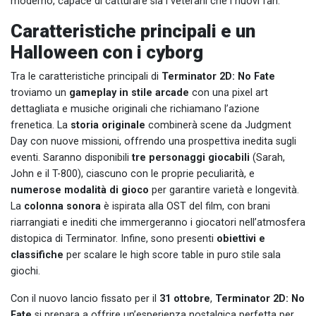
moderno, capace di catturare sia i veterani che i nuovi fan.
Caratteristiche principali e un
Halloween con i cyborg
Tra le caratteristiche principali di
Terminator 2D: No Fate
troviamo un
gameplay in stile arcade
con una pixel art
dettagliata e musiche originali che richiamano l’azione
frenetica. La
storia originale
combinerà scene da Judgment
Day con nuove missioni, offrendo una prospettiva inedita sugli
eventi. Saranno disponibili
tre personaggi giocabili
(Sarah,
John e il T-800), ciascuno con le proprie peculiarità, e
numerose modalità di gioco
per garantire varietà e longevità.
La
colonna sonora
è ispirata alla OST del film, con brani
riarrangiati e inediti che immergeranno i giocatori nell’atmosfera
distopica di Terminator. Infine, sono presenti
obiettivi e
classifiche
per scalare le high score table in puro stile sala
giochi.
Con il nuovo lancio fissato per il
31 ottobre
,
Terminator 2D: No
Fate
si prepara a offrire un’esperienza nostalgica perfetta per