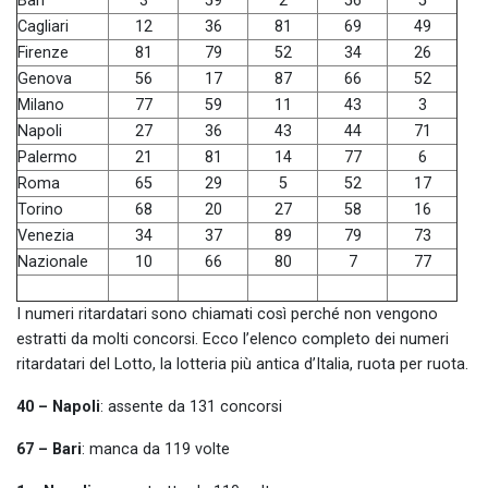
Bari
3
59
2
56
5
Cagliari
12
36
81
69
49
Firenze
81
79
52
34
26
Genova
56
17
87
66
52
Milano
77
59
11
43
3
Napoli
27
36
43
44
71
Palermo
21
81
14
77
6
Roma
65
29
5
52
17
Torino
68
20
27
58
16
Venezia
34
37
89
79
73
Nazionale
10
66
80
7
77
I numeri ritardatari sono chiamati così perché non vengono
estratti da molti concorsi. Ecco l’elenco completo dei numeri
ritardatari del Lotto, la lotteria più antica d’Italia, ruota per ruota.
40 – Napoli
: assente da 131 concorsi
67 – Bari
: manca da 119 volte