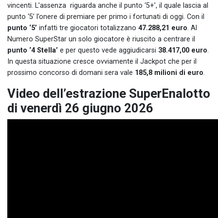
vincenti. L’assenza riguarda anche il punto ‘5+’, il quale lascia al
punto ‘5’ l’onere di premiare per primo i fortunati di oggi. Con il
punto ‘5’
infatti tre giocatori totalizzano
47.288,21 euro
. Al
Numero SuperStar un solo giocatore è riuscito a centrare il
punto ‘4 Stella’
e per questo vede aggiudicarsi
38.417,00 euro
.
In questa situazione cresce ovviamente il Jackpot che per il
prossimo concorso di domani sera vale
185,8 milioni di euro
.
Video dell’estrazione SuperEnalotto
di venerdì 26 giugno 2026