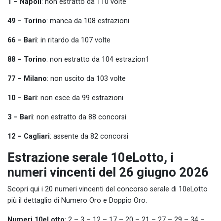
1 – Napoli
: non estratto da 110 volte
49 – Torino
: manca da 108 estrazioni
66 – Bari
: in ritardo da 107 volte
88 – Torino
: non estratto da 104 estrazion1
77 – Milano
: non uscito da 103 volte
10 – Bari
: non esce da 99 estrazioni
3 – Bari
: non estratto da 88 concorsi
12 – Cagliari
: assente da 82 concorsi
Estrazione serale 10eLotto, i
numeri vincenti del 26 giugno 2026
Scopri qui i 20 numeri vincenti del concorso serale di 10eLotto
più il dettaglio di Numero Oro e Doppio Oro.
Numeri 10eLotto
: 2 – 3 – 12 – 17 – 20 – 21 – 27 – 29 – 34 –