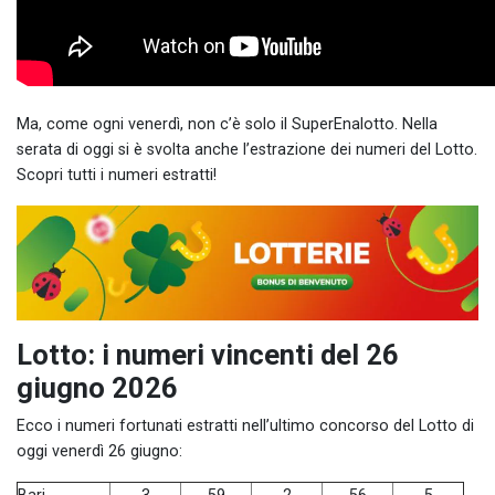
Ma, come ogni venerdì, non c’è solo il SuperEnalotto. Nella
serata di oggi si è svolta anche l’estrazione dei numeri del Lotto.
Scopri tutti i numeri estratti!
Lotto: i numeri vincenti del 26
giugno 2026
Ecco i numeri fortunati estratti nell’ultimo concorso del Lotto di
oggi venerdì 26 giugno: