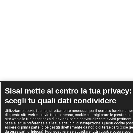
Sisal mette al centro la tua privacy:
scegli tu quali dati condividere
Utilizziamo cookie tecnici, strettamente necessari per il corretto funzioname
di questo sito web e, previo tuo consenso, cookie per migliorare le prestazioni
sito web e la tua esperienza di navigazione e per visualizzare avvisi pertinenti
base alle tue preferenze e alle tue abitudini di navigazione. Questi cookie po
essere di prima parte (cioè gestiti direttamente da noi) o di terze parti (cioè ge
da terze parti di fiducia). Puoi scegliere se accettare tutti i cookie oppure puoi