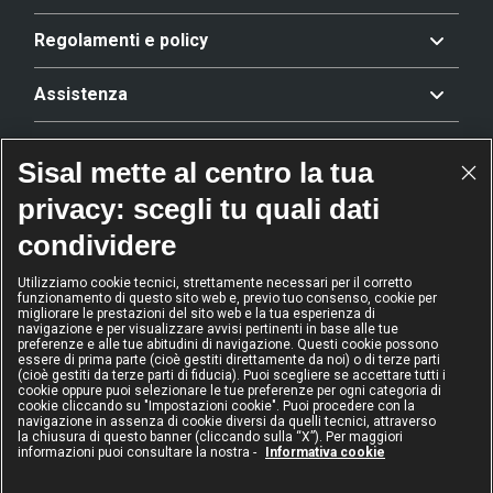
Regolamenti e policy
Assistenza
Offerta
Sisal mette al centro la tua
privacy: scegli tu quali dati
Riconoscimenti
condividere
Utilizziamo cookie tecnici, strettamente necessari per il corretto
funzionamento di questo sito web e, previo tuo consenso, cookie per
2024
2024
2024
2024
migliorare le prestazioni del sito web e la tua esperienza di
Operatore
Operatore
Operatore di
Modello
navigazione e per visualizzare avvisi pertinenti in base alle tue
dell'anno
Scommesse
gioco sicuro
Diversity &
preferenze e alle tue abitudini di navigazione. Questi cookie possono
sportive
Inclusion
essere di prima parte (cioè gestiti direttamente da noi) o di terze parti
(cioè gestiti da terze parti di fiducia). Puoi scegliere se accettare tutti i
cookie oppure puoi selezionare le tue preferenze per ogni categoria di
cookie cliccando su "Impostazioni cookie". Puoi procedere con la
navigazione in assenza di cookie diversi da quelli tecnici, attraverso
la chiusura di questo banner (cliccando sulla “X”). Per maggiori
informazioni puoi consultare la nostra -
Informativa cookie
IL GIOCO È VIETATO AI MINORI
E PUÒ CAUSARE DIPENDENZA PATOLOGICA