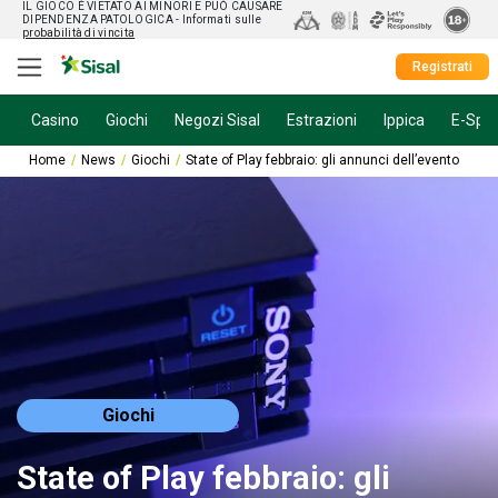
IL GIOCO È VIETATO AI MINORI E PUÒ CAUSARE
DIPENDENZA PATOLOGICA
- Informati sulle
probabilità di vincita
Registrati
Casino
Giochi
Negozi Sisal
Estrazioni
Ippica
E-Spor
Home
News
Giochi
State of Play febbraio: gli annunci dell’evento
Giochi
State of Play febbraio: gli