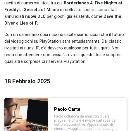
uscita di numerosi titoli, tra cui
Borderlands 4, Five Nights at
Freddy’s: Secrets of Mimic
e molti altri. Inoltre, sono stati
annunciati
nuovi DLC
per giochi già esistenti, come
Dave the
Diver
e
Lies of P.
Con un calendario così ricco di uscite siamo sicuri che il futuro
dei videogiochi su PlayStation sarà entusiasmante. Dai classici
rivisitati ai nuovi IP, c’è davvero qualcosa per tutti i gusti. Non
resta che attendere con ansia l’arrivo di questi titoli e scoprire
quali altre sorprese ci riserverà PlayStation.
18 Febbraio 2025
Paolo Carta
Paolo collabora da anni con diversi
magazine online e riviste cartacee del
settore automotive. Appassionato di
cinema, viaggi e di sport, non disdegna