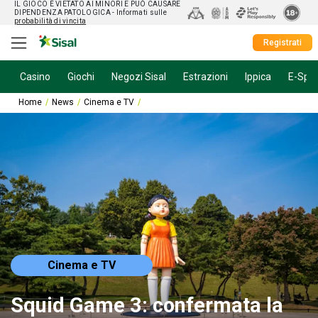
IL GIOCO È VIETATO AI MINORI E PUÒ CAUSARE
DIPENDENZA PATOLOGICA
- Informati sulle
probabilità di vincita
Registrati
Casino
Giochi
Negozi Sisal
Estrazioni
Ippica
E-Spor
Home
News
Cinema e TV
Squid Game 3: confermata la data d’uscita!
Cinema e TV
Squid Game 3: confermata la