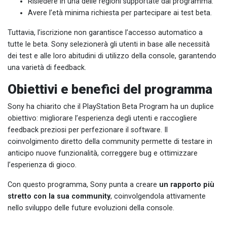
Risiedere in una delle regioni supportate dal programma.
Avere l’età minima richiesta per partecipare ai test beta.
Tuttavia, l’iscrizione non garantisce l’accesso automatico a
tutte le beta. Sony selezionerà gli utenti in base alle necessità
dei test e alle loro abitudini di utilizzo della console, garantendo
una varietà di feedback.
Obiettivi e benefici del programma
Sony ha chiarito che il PlayStation Beta Program ha un duplice
obiettivo: migliorare l’esperienza degli utenti e raccogliere
feedback preziosi per perfezionare il software. Il
coinvolgimento diretto della community permette di testare in
anticipo nuove funzionalità, correggere bug e ottimizzare
l’esperienza di gioco.
Con questo programma, Sony punta a creare
un rapporto più
stretto con la sua community
, coinvolgendola attivamente
nello sviluppo delle future evoluzioni della console.