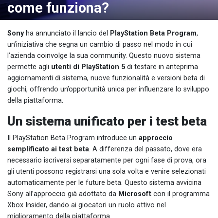
come funziona?
Sony
ha annunciato il lancio del
PlayStation Beta Program
,
un’iniziativa che segna un cambio di passo nel modo in cui
l’azienda coinvolge la sua community. Questo nuovo sistema
permette agli
utenti di PlayStation 5
di testare in anteprima
aggiornamenti di sistema, nuove funzionalità e versioni beta di
giochi, offrendo un’opportunità unica per influenzare lo sviluppo
della piattaforma.
Un sistema unificato per i test beta
Il PlayStation Beta Program introduce un
approccio
semplificato ai test beta
. A differenza del passato, dove era
necessario iscriversi separatamente per ogni fase di prova, ora
gli utenti possono registrarsi una sola volta e venire selezionati
automaticamente per le future beta. Questo sistema avvicina
Sony all’approccio già adottato da
Microsoft
con il programma
Xbox Insider, dando ai giocatori un ruolo attivo nel
miglioramento della piattaforma.