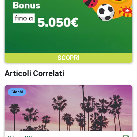
SCOPRI
Articoli Correlati
Giochi