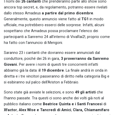
I nomi dei
26 cantanti
che prenderanno parte allo show sono
ancora top secret, e, da regolamento, potranno essere rivelati
dallo stesso Amadeus
a partire dal primo dicembre
.
Generalmente, questo annuncio viene fatto al
TG1
in modo
ufficiale, ma potrebbero esserci delle sorprese. Infatti, alcuni
sospettano che Amadeus possa proclamare l’elenco dei
partecipanti a Sanremo 24 all’interno di VivaRai2!, proprio come
ha fatto con l’annuncio di Mengoni.
Saranno 23 i cantanti che dovranno essere annunciati dal
conduttore, poiché dei 26 in gara,
3 proverranno da Sanremo
Giovani.
Per avere i nomi di questi tre concorrenti infatti
abbiamo già la data:
il 19 dicembre
. La finale andrà in onda in
diretta e i tre vincitori passeranno di diritto nella categoria Big e
si esibiranno sul palco dell’Ariston a Febbraio.
Sono state già avviate le selezioni, e sono
49 gli artisti
che
l’hanno passate. Tra questi ci sono anche dei volti già noti al
pubblico italiano come
Beatrice Quinta e i Santi Francesi
di
Xfactor
,
Alex Wise e Tancredi di Amici
,
Clara, Chiamamifaro