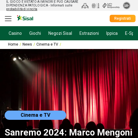
IL GIOCO È VIETATO AI MINORI E PUÒ CAUSARE
DIPENDENZA PATOLOGICA
- Informati sulle
probabilità di vincita
Registrati
Casino
Giochi
Negozi Sisal
Estrazioni
Ippica
E-Spor
Home
News
Cinema e TV
Sanremo 2024: Marco Mengoni co-conduttore
Cinema e TV
Sanremo 2024: Marco Mengoni