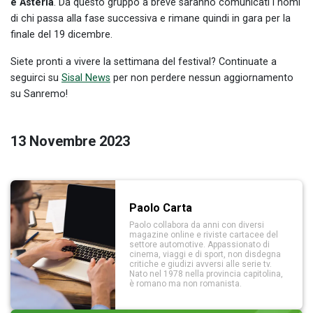
e Asteria
. Da questo gruppo a breve saranno comunicati i nomi
di chi passa alla fase successiva e rimane quindi in gara per la
finale del 19 dicembre.
Siete pronti a vivere la settimana del festival? Continuate a
seguirci su
Sisal News
per non perdere nessun aggiornamento
su Sanremo!
13 Novembre 2023
Paolo Carta
Paolo collabora da anni con diversi
magazine online e riviste cartacee del
settore automotive. Appassionato di
cinema, viaggi e di sport, non disdegna
critiche e giudizi avversi alle serie tv.
Nato nel 1978 nella provincia capitolina,
è romano ma non romanista.