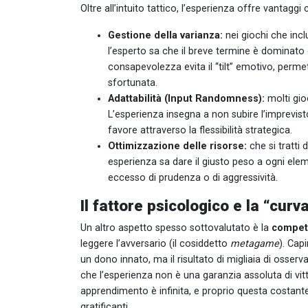
Oltre all’intuito tattico, l’esperienza offre vantaggi 
Gestione della varianza:
nei giochi che inc
l’esperto sa che il breve termine è dominato 
consapevolezza evita il “tilt” emotivo, perm
sfortunata.
Adattabilità (Input Randomness):
molti gio
L’esperienza insegna a non subire l’imprevis
favore attraverso la flessibilità strategica.
Ottimizzazione delle risorse:
che si tratti 
esperienza sa dare il giusto peso a ogni el
eccesso di prudenza o di aggressività.
Il fattore psicologico e la “cur
Un altro aspetto spesso sottovalutato è la
compet
leggere l’avversario (il cosiddetto
metagame
). Cap
un dono innato, ma il risultato di migliaia di osse
che l’esperienza non è una garanzia assoluta di vittor
apprendimento è infinita, e proprio questa costante 
gratificanti.