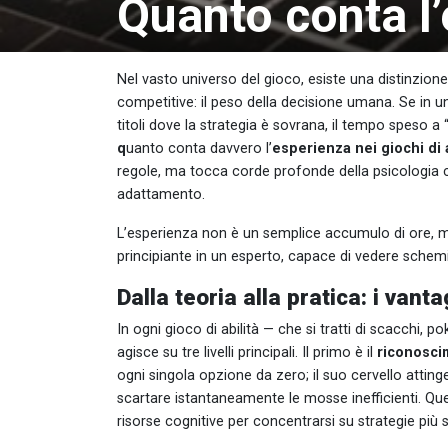
Quanto conta l’
Nel vasto universo del gioco, esiste una distinzion
competitive: il peso della decisione umana. Se in un
titoli dove la strategia è sovrana, il tempo speso a
q
uanto conta davvero l’
esperienza nei giochi di a
regole, ma tocca corde profonde della psicologia co
adattamento.
L’esperienza non è un semplice accumulo di ore, ma
principiante in un esperto, capace di vedere schem
Dalla teoria alla pratica: i vant
In ogni gioco di abilità — che si tratti di scacchi, 
agisce su tre livelli principali. Il primo è il
riconosci
ogni singola opzione da zero; il suo cervello atting
scartare istantaneamente le mosse inefficienti. Q
risorse cognitive per concentrarsi su strategie più s