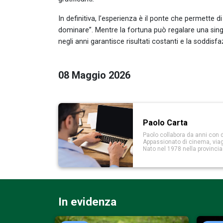
In definitiva, l’esperienza è il ponte che permette d
dominare”. Mentre la fortuna può regalare una sing
negli anni garantisce risultati costanti e la soddisf
08 Maggio 2026
Paolo Carta
Paolo collabora da anni con d
Appassionato di cinema, viaggi
Nato nel 1978 nella provinci
In evidenza