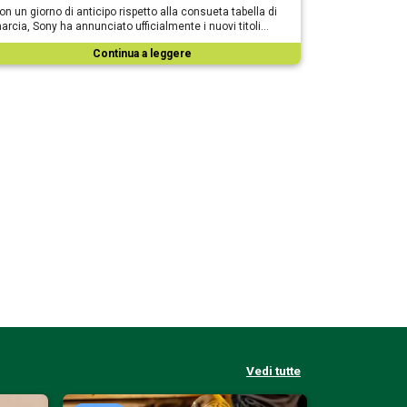
on un giorno di anticipo rispetto alla consueta tabella di
arcia, Sony ha annunciato ufficialmente i nuovi titoli…
Continua a leggere
Vedi tutte