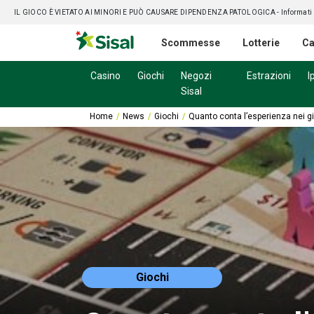
IL GIOCO È VIETATO AI MINORI E PUÒ CAUSARE DIPENDENZA PATOLOGICA
- Informati
Scommesse
Lotterie
Ca
Casino
Giochi
Negozi
Estrazioni
I
Sisal
Home
News
Giochi
Quanto conta l’esperienza nei gio
Giochi