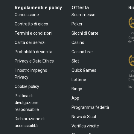
Regolamenti e policy
Offerta
Ri
Concessione
Scommesse
Contratto di gioco
Poker
Termini e condizioni
Giochi di Carte
2
Ope
dell
Carta dei Servizi
Casinò
Probabilità di vincita
Casinò Live
Privacy e Data Ethics
Slot
Il nostro impegno
Quick Games
2
Mod
Privacy
Lotterie
Dive
Cookie policy
Inc
Bingo
Politica di
App
divulgazione
Programma fedeltà
responsabile
News di Sisal
Dichiarazione di
accessibilità
Verifica vincite