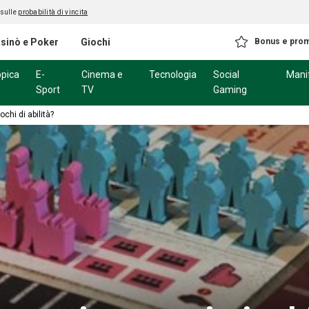
 sulle
probabilità di vincita
sinò e Poker
Giochi
Bonus e pro
ppica
E-
Cinema e
Tecnologia
Social
Mani
Sport
TV
Gaming
chi di abilità?