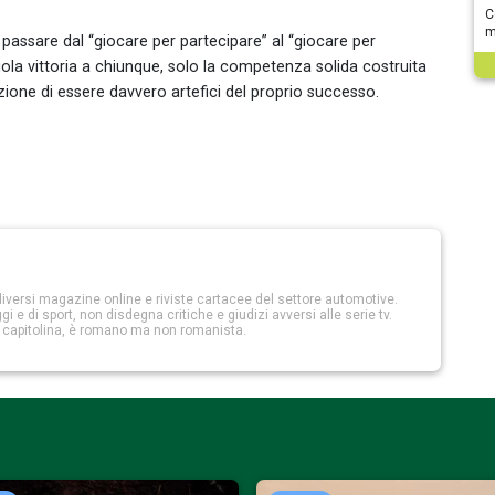
C
m
i passare dal “giocare per partecipare” al “giocare per
ola vittoria a chiunque, solo la competenza solida costruita
azione di essere davvero artefici del proprio successo.
iversi magazine online e riviste cartacee del settore automotive.
 e di sport, non disdegna critiche e giudizi avversi alle serie tv.
a capitolina, è romano ma non romanista.