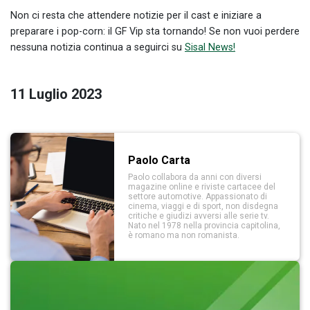
Non ci resta che attendere notizie per il cast e iniziare a
preparare i pop-corn: il GF Vip sta tornando! Se non vuoi perdere
nessuna notizia continua a seguirci su
Sisal News!
11 Luglio 2023
Paolo Carta
Paolo collabora da anni con diversi
magazine online e riviste cartacee del
settore automotive. Appassionato di
cinema, viaggi e di sport, non disdegna
critiche e giudizi avversi alle serie tv.
Nato nel 1978 nella provincia capitolina,
è romano ma non romanista.