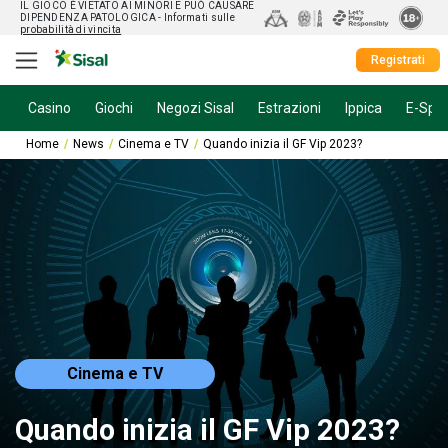
IL GIOCO È VIETATO AI MINORI E PUÒ CAUSARE
DIPENDENZA PATOLOGICA
- Informati sulle
probabilità di vincita
Registrati
Casino
Giochi
Negozi Sisal
Estrazioni
Ippica
E-Spor
Home
News
Cinema e TV
Quando inizia il GF Vip 2023?
Cinema e TV
Quando inizia il GF Vip 2023?