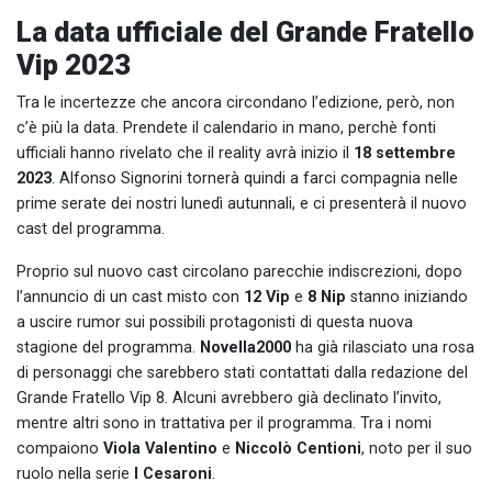
La data ufficiale del Grande Fratello
Vip 2023
Tra le incertezze che ancora circondano l’edizione, però, non
c’è più la data. Prendete il calendario in mano, perchè fonti
ufficiali hanno rivelato che il reality avrà inizio il
18 settembre
2023
.
Alfonso Signorini tornerà quindi a farci compagnia nelle
prime serate dei nostri lunedì autunnali, e ci presenterà il nuovo
cast del programma.
Proprio sul nuovo cast circolano parecchie indiscrezioni, dopo
l’annuncio di un cast misto con
12 Vip
e
8 Nip
stanno iniziando
a uscire rumor sui possibili protagonisti di questa nuova
stagione del programma.
Novella2000
ha già rilasciato una rosa
di personaggi che sarebbero stati contattati dalla redazione del
Grande Fratello Vip 8. Alcuni avrebbero già declinato l’invito,
mentre altri sono in trattativa per il programma. Tra i nomi
compaiono
Viola
Valentino
e
Niccolò Centioni
, noto per il suo
ruolo nella serie
I Cesaroni
.