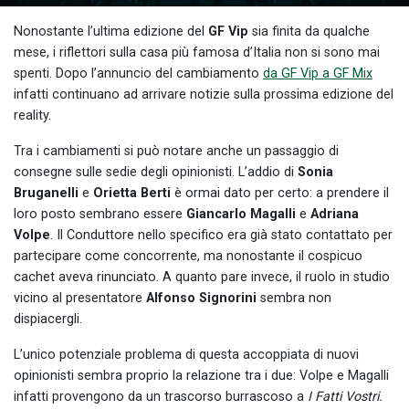
Nonostante l’ultima edizione del
GF Vip
sia finita da qualche
mese, i riflettori sulla casa più famosa d’Italia non si sono mai
spenti. Dopo l’annuncio del cambiamento
da GF Vip a GF Mix
infatti continuano ad arrivare notizie sulla prossima edizione del
reality.
Tra i cambiamenti si può notare anche un passaggio di
consegne sulle sedie degli opinionisti. L’addio di
Sonia
Bruganelli
e
Orietta Berti
è ormai dato per certo: a prendere il
loro posto sembrano essere
Giancarlo Magalli
e
Adriana
Volpe
.
Il Conduttore nello specifico era già stato contattato per
partecipare come concorrente, ma nonostante il cospicuo
cachet aveva rinunciato. A quanto pare invece, il ruolo in studio
vicino al presentatore
Alfonso Signorini
sembra non
dispiacergli.
L’unico potenziale problema di questa accoppiata di nuovi
opinionisti sembra proprio la relazione tra i due: Volpe e Magalli
infatti provengono da un trascorso burrascoso a
I Fatti Vostri.