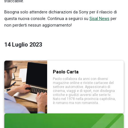
staccabile.
Bisogna solo attendere dichiarazioni da Sony per il rilascio di
questa nuova console. Continua a seguirci su
Sisal News
per
non perderti nessun aggiornamento!
14 Luglio 2023
Paolo Carta
Paolo collabora da anni con diversi
magazine online e riviste cartacee del
settore automotive. Appassionato di
cinema, viaggi e di sport, non disdegna
critiche e giudizi avversi alle serie tv.
Nato nel 1978 nella provincia capitolina,
è romano ma non romanista.