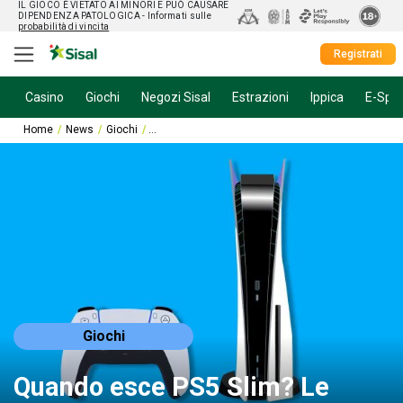
IL GIOCO È VIETATO AI MINORI E PUÒ CAUSARE
DIPENDENZA PATOLOGICA
- Informati sulle
probabilità di vincita
Registrati
Casino
Giochi
Negozi Sisal
Estrazioni
Ippica
E-Spor
Home
News
Giochi
Quando esce PS5 Slim? Le prime indiscrezioni
Giochi
Quando esce PS5 Slim? Le