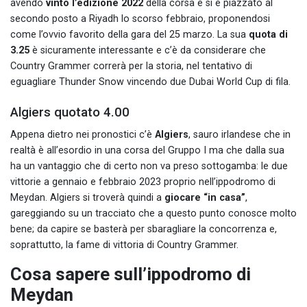
avendo
vinto l’edizione 2022
della corsa e si è piazzato al
secondo posto a Riyadh lo scorso febbraio, proponendosi
come l’ovvio favorito della gara del 25 marzo. La sua
quota di
3.25
è sicuramente interessante e c’è da considerare che
Country Grammer correrà per la storia, nel tentativo di
eguagliare Thunder Snow vincendo due Dubai World Cup di fila.
Algiers quotato 4.00
Appena dietro nei pronostici c’è
Algiers
, sauro irlandese che in
realtà è all’esordio in una corsa del Gruppo I ma che dalla sua
ha un vantaggio che di certo non va preso sottogamba: le due
vittorie a gennaio e febbraio 2023 proprio nell’ippodromo di
Meydan. Algiers si troverà quindi a
giocare “in casa”
,
gareggiando su un tracciato che a questo punto conosce molto
bene; da capire se basterà per sbaragliare la concorrenza e,
soprattutto, la fame di vittoria di Country Grammer.
Cosa sapere sull’ippodromo di
Meydan