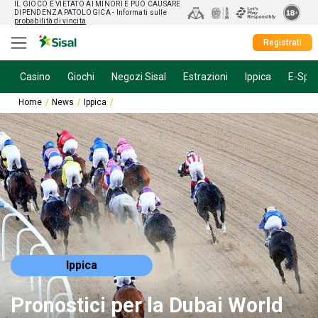
IL GIOCO È VIETATO AI MINORI E PUÒ CAUSARE
DIPENDENZA PATOLOGICA
- Informati sulle
probabilità di vincita
Registrati
Casino
Giochi
Negozi Sisal
Estrazioni
Ippica
E-Spor
Home
News
Ippica
Pronostici per la Dubai World Cup 2023: scopri i cavall
Ippica
Pronostici per la Dubai World