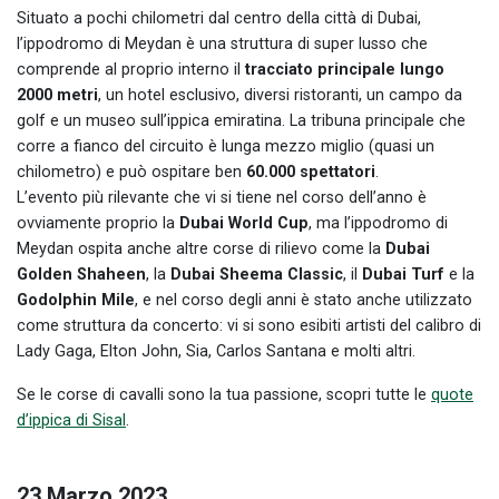
Situato a pochi chilometri dal centro della città di Dubai,
l’ippodromo di Meydan è una struttura di super lusso che
comprende al proprio interno il
tracciato principale lungo
2000 metri
, un hotel esclusivo, diversi ristoranti, un campo da
golf e un museo sull’ippica emiratina. La tribuna principale che
corre a fianco del circuito è lunga mezzo miglio (quasi un
chilometro) e può ospitare ben
60.000 spettatori
.
L’evento più rilevante che vi si tiene nel corso dell’anno è
ovviamente proprio la
Dubai World Cup
, ma l’ippodromo di
Meydan ospita anche altre corse di rilievo come la
Dubai
Golden Shaheen
, la
Dubai Sheema Classic
, il
Dubai Turf
e la
Godolphin Mile
, e nel corso degli anni è stato anche utilizzato
come struttura da concerto: vi si sono esibiti artisti del calibro di
Lady Gaga, Elton John, Sia, Carlos Santana e molti altri.
Se le corse di cavalli sono la tua passione, scopri tutte le
quote
d’ippica di Sisal
.
23 Marzo 2023