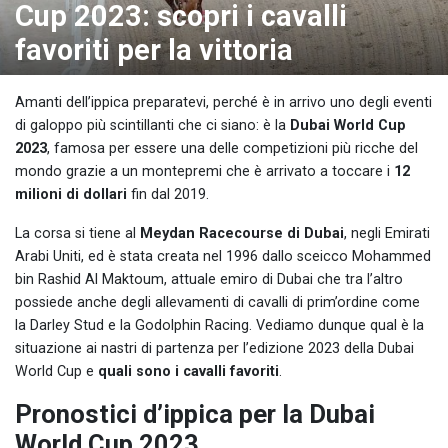
Cup 2023: scopri i cavalli
favoriti per la vittoria
Amanti dell’ippica preparatevi, perché è in arrivo uno degli eventi
di galoppo più scintillanti che ci siano: è la
Dubai World Cup
2023
, famosa per essere
una delle competizioni più ricche del
mondo
grazie a un montepremi che è arrivato a toccare i
12
milioni di dollari
fin dal 2019.
La corsa si tiene al
Meydan Racecourse di Dubai
, negli Emirati
Arabi Uniti, ed è stata creata nel 1996 dallo sceicco Mohammed
bin Rashid Al Maktoum, attuale emiro di Dubai che tra l’altro
possiede anche degli allevamenti di cavalli di prim’ordine come
la Darley Stud e la Godolphin Racing. Vediamo dunque qual è la
situazione ai nastri di partenza per l’edizione 2023 della Dubai
World Cup e
quali sono i cavalli favoriti
.
Pronostici d’ippica per la Dubai
World Cup 2023