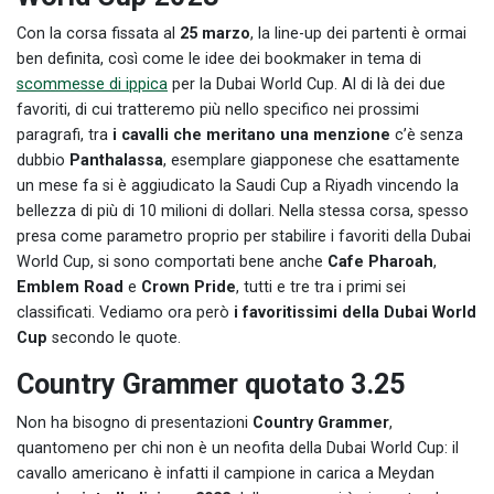
Con la corsa fissata al
25 marzo
, la line-up dei partenti è ormai
ben definita, così come le idee dei bookmaker in tema di
scommesse di ippica
per la Dubai World Cup. Al di là dei due
favoriti, di cui tratteremo più nello specifico nei prossimi
paragrafi, tra
i cavalli che meritano una menzione
c’è senza
dubbio
Panthalassa
, esemplare giapponese che esattamente
un mese fa si è aggiudicato la Saudi Cup a Riyadh vincendo la
bellezza di più di 10 milioni di dollari. Nella stessa corsa, spesso
presa come parametro proprio per stabilire i favoriti della Dubai
World Cup, si sono comportati bene anche
Cafe Pharoah
,
Emblem Road
e
Crown Pride
, tutti e tre tra i primi sei
classificati. Vediamo ora però
i favoritissimi della Dubai World
Cup
secondo le quote.
Country Grammer quotato 3.25
Non ha bisogno di presentazioni
Country Grammer
,
quantomeno per chi non è un neofita della Dubai World Cup: il
cavallo americano è infatti il campione in carica a Meydan