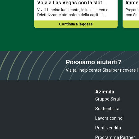
a Bavaria…
Vola a Las Vegas con la slot…
Immerg
ortare nel cuore
Vivi il fascino luccicante, le luci al neon e
Preparat
mosa del…
l’elettrizzante atmosfera della capitale…
con Squ
ere
Continua a leggere
Possiamo aiutarti?
Visita l’help center Sisal per ricevere 
Azienda
Gruppo Sisal
Sostenibilità
Lavora con noi
Punti vendita
Programma Partner