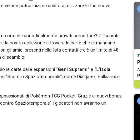
veloce potrai iniziare subito a utilizzare le tue nuove
 ma ora che sono finalmente arrivati come fare? Gli scambi
e la nostra collezione e trovare le carte che ci mancano.
 gli amici presenti nella lista contatti e c’è un limite di 48
3
a di scambio.
P
lo le carte delle espansioni “
Geni Supremi”
e
“L’Isola
A
p
ne “Scontro Spaziotemporale”, come Dialga-ex, Palkia-ex e
gli appassionati di Pokémon TCG Pocket. Grazie ai nuovi bonus,
 “Scontro Spaziotemporale” i giocatori non avranno un