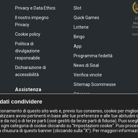
Privacy e Data Ethics
Slot
Il nostro impegno
Quick Games
2
Mod
Privacy
Lotterie
Dive
Cookie policy
Inc
Bingo
Politica di
App
divulgazione
Programma fedeltà
responsabile
News di Sisal
Dichiarazione di
accessibilità
Verifica vincite
Sitemap Scommesse
Assistenza
Sitemap
FAQ
 dati condividere
Sitemap Giochi Slot
Contatti
nzionamento di questo sito web e, previo tuo consenso, cookie per miglior
lizzare avvisi pertinenti in base alle tue preferenze e alle tue abitudini 
a noi) o di terze parti (cioè gestiti da terze parti di fiducia). Puoi sceg
IL GIOCO È VIETATO AI MINORI
 ogni categoria di cookie cliccando su "Impostazioni cookie". Puoi proce
E PUÒ CAUSARE DIPENDENZA PATOLOGIC
la chiusura di questo banner (cliccando sulla “X”). Per maggiori informazi
l Italia S.p.A. - Via Ugo Bassi 6, 20159 Milano - P.I. 02433760135 - Conc. GAD: 