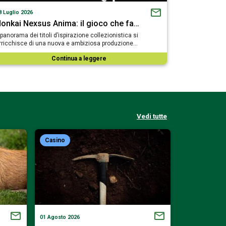
8 Luglio 2026
onkai Nexsus Anima: il gioco che fa…
l panorama dei titoli d’ispirazione collezionistica si
rricchisce di una nuova e ambiziosa produzione…
Continua a leggere
Vedi tutte
Casino
Casino
01 Agosto 2026
19 Luglio 2026