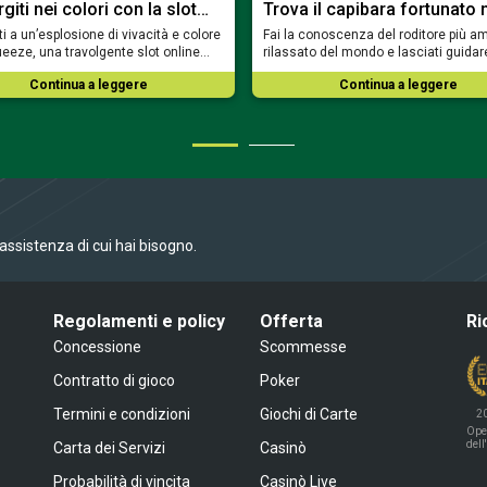
iti nei colori con la slot…
Trova il capibara fortunato 
i a un’esplosione di vivacità e colore
Fai la conoscenza del roditore più am
eeze, una travolgente slot online…
rilassato del mondo e lasciati guidar
Continua a leggere
Continua a leggere
l’assistenza di cui hai bisogno.
Regolamenti e policy
Offerta
Ri
Concessione
Scommesse
Contratto di gioco
Poker
Termini e condizioni
Giochi di Carte
2
Ope
dell
Carta dei Servizi
Casinò
Probabilità di vincita
Casinò Live