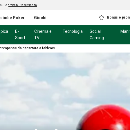
 sulle
probabilità di vincita
sinò e Poker
Giochi
Bonus e pro
ppica
E-
Cinema e
Tecnologia
Social
Mani
Sport
TV
Gaming
icompense da riscattare a febbraio