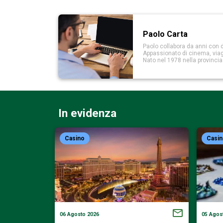
Paolo Carta
Paolo collabora da anni con d
Appassionato di cinema, viaggi
Nato nel 1978 nella provinci
In evidenza
Casino
Casi
06 Agosto 2026
05 Agos