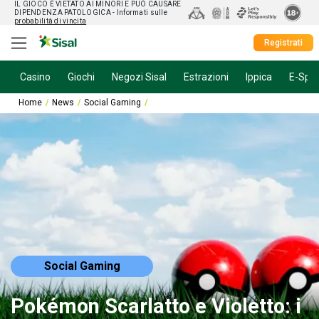
IL GIOCO È VIETATO AI MINORI E PUÒ CAUSARE
DIPENDENZA PATOLOGICA
- Informati sulle
probabilità di vincita
Registrati
Casino
Giochi
Negozi Sisal
Estrazioni
Ippica
E-Spor
Home
News
Social Gaming
Pokémon Scarlatto e Violetto: i trucchi pe
Social Gaming
Pokémon Scarlatto e Violetto: i