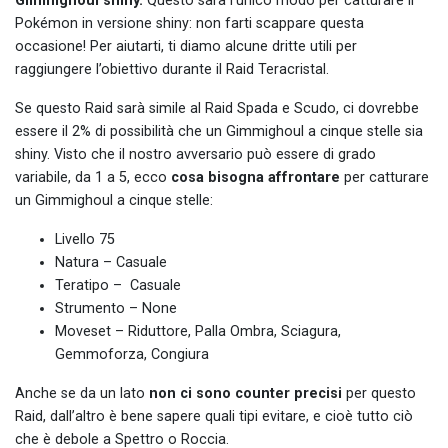
Gimmighoul shiny.
Questo sarà l’unico modo per catturare il
Pokémon in versione shiny: non farti scappare questa
occasione! Per aiutarti, ti diamo alcune dritte utili per
raggiungere l’obiettivo durante il Raid Teracristal.
Se questo Raid sarà simile al Raid Spada e Scudo, ci dovrebbe
essere il 2% di possibilità che un Gimmighoul a cinque stelle sia
shiny. Visto che il nostro avversario può essere di grado
variabile, da 1 a 5, ecco
cosa bisogna affrontare
per catturare
un Gimmighoul a cinque stelle:
Livello 75
Natura – Casuale
Teratipo – Casuale
Strumento – None
Moveset – Riduttore, Palla Ombra, Sciagura,
Gemmoforza, Congiura
Anche se da un lato
non ci sono counter precisi
per questo
Raid, dall’altro è bene sapere quali tipi evitare, e cioè tutto ciò
che è debole a Spettro o Roccia.