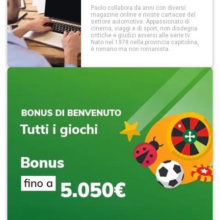
Paolo collabora da anni con diversi
magazine online e riviste cartacee del
settore automotive. Appassionato di
cinema, viaggi e di sport, non disdegna
critiche e giudizi avversi alle serie tv.
Nato nel 1978 nella provincia capitolina,
è romano ma non romanista.