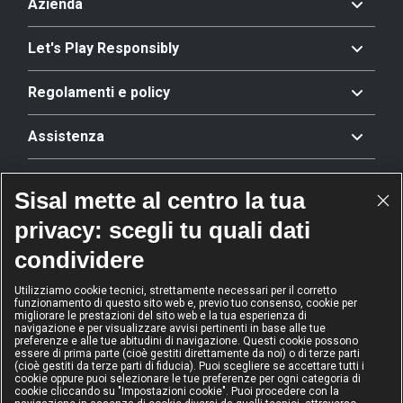
Azienda
Let's Play Responsibly
Regolamenti e policy
Assistenza
Offerta
Sisal mette al centro la tua
privacy: scegli tu quali dati
Riconoscimenti
condividere
Utilizziamo cookie tecnici, strettamente necessari per il corretto
funzionamento di questo sito web e, previo tuo consenso, cookie per
2024
2024
2024
2024
migliorare le prestazioni del sito web e la tua esperienza di
Operatore
Operatore
Operatore di
Modello
navigazione e per visualizzare avvisi pertinenti in base alle tue
dell'anno
Scommesse
gioco sicuro
Diversity &
preferenze e alle tue abitudini di navigazione. Questi cookie possono
sportive
Inclusion
essere di prima parte (cioè gestiti direttamente da noi) o di terze parti
(cioè gestiti da terze parti di fiducia). Puoi scegliere se accettare tutti i
cookie oppure puoi selezionare le tue preferenze per ogni categoria di
cookie cliccando su "Impostazioni cookie". Puoi procedere con la