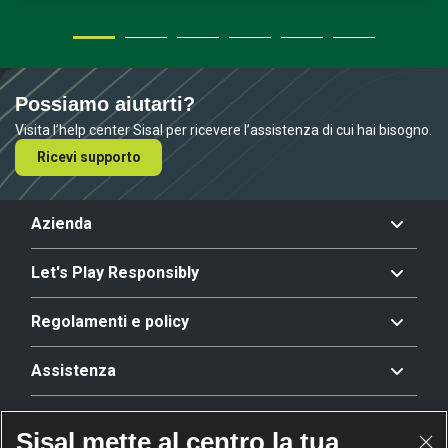
Possiamo aiutarti?
Visita l’help center Sisal per ricevere l’assistenza di cui hai bisogno.
Ricevi supporto
Azienda
Let's Play Responsibly
Regolamenti e policy
Assistenza
Offerta
Sisal mette al centro la tua