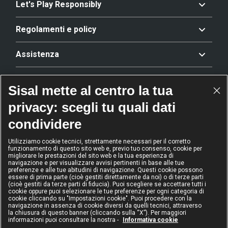
Let's Play Responsibly
Regolamenti e policy
Assistenza
Offerta
Sisal mette al centro la tua
privacy: scegli tu quali dati
Riconoscimenti
condividere
Utilizziamo cookie tecnici, strettamente necessari per il corretto
funzionamento di questo sito web e, previo tuo consenso, cookie per
2024
2024
2024
2024
migliorare le prestazioni del sito web e la tua esperienza di
Operatore
Operatore
Operatore di
Modello
navigazione e per visualizzare avvisi pertinenti in base alle tue
dell'anno
Scommesse
gioco sicuro
Diversity &
preferenze e alle tue abitudini di navigazione. Questi cookie possono
sportive
Inclusion
essere di prima parte (cioè gestiti direttamente da noi) o di terze parti
(cioè gestiti da terze parti di fiducia). Puoi scegliere se accettare tutti i
cookie oppure puoi selezionare le tue preferenze per ogni categoria di
cookie cliccando su "Impostazioni cookie". Puoi procedere con la
navigazione in assenza di cookie diversi da quelli tecnici, attraverso
la chiusura di questo banner (cliccando sulla “X”). Per maggiori
informazioni puoi consultare la nostra -
Informativa cookie
IL GIOCO È VIETATO AI MINORI
E PUÒ CAUSARE DIPENDENZA PATOLOGICA