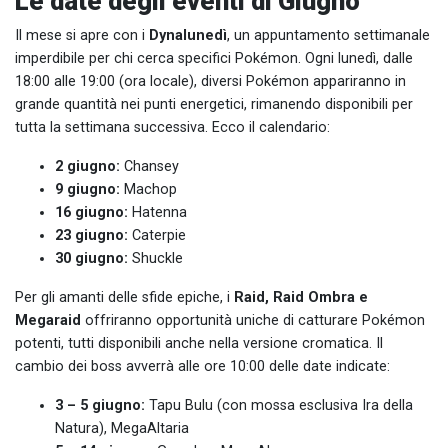
Le date degli eventi di Giugno
Il mese si apre con i
Dynalunedì
, un appuntamento settimanale
imperdibile per chi cerca specifici Pokémon. Ogni lunedì, dalle
18:00 alle 19:00 (ora locale), diversi Pokémon appariranno in
grande quantità nei punti energetici, rimanendo disponibili per
tutta la settimana successiva. Ecco il calendario:
2 giugno:
Chansey
9 giugno:
Machop
16 giugno:
Hatenna
23 giugno:
Caterpie
30 giugno:
Shuckle
Per gli amanti delle sfide epiche, i
Raid, Raid Ombra e
Megaraid
offriranno opportunità uniche di catturare Pokémon
potenti, tutti disponibili anche nella versione cromatica. Il
cambio dei boss avverrà alle ore 10:00 delle date indicate:
3 – 5 giugno:
Tapu Bulu (con mossa esclusiva Ira della
Natura), MegaAltaria