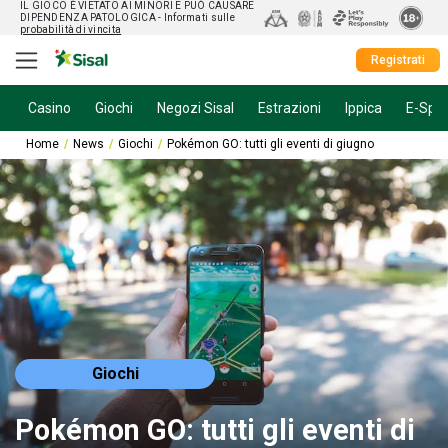
IL GIOCO È VIETATO AI MINORI E PUÒ CAUSARE
DIPENDENZA PATOLOGICA
- Informati sulle
probabilità di vincita
Registrati
Casino
Giochi
Negozi Sisal
Estrazioni
Ippica
E-Spor
Home
News
Giochi
Pokémon GO: tutti gli eventi di giugno
Giochi
Pokémon GO: tutti gli eventi di