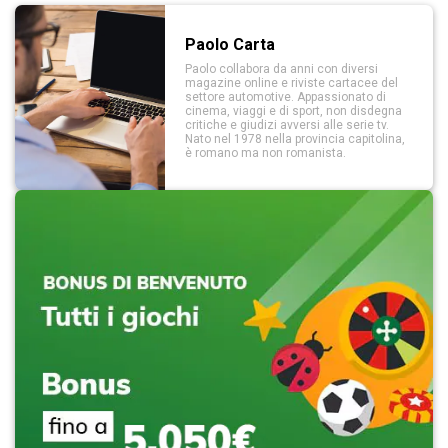
Paolo Carta
Paolo collabora da anni con diversi
magazine online e riviste cartacee del
settore automotive. Appassionato di
cinema, viaggi e di sport, non disdegna
critiche e giudizi avversi alle serie tv.
Nato nel 1978 nella provincia capitolina,
è romano ma non romanista.