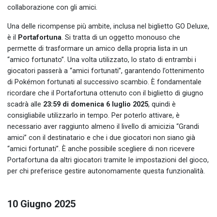
collaborazione con gli amici.
Una delle ricompense più ambite, inclusa nel biglietto GO Deluxe,
è il
Portafortuna
. Si tratta di un oggetto monouso che
permette di trasformare un amico della propria lista in un
“amico fortunato”. Una volta utilizzato, lo stato di entrambi i
giocatori passerà a “amici fortunati”, garantendo l’ottenimento
di Pokémon fortunati al successivo scambio. È fondamentale
ricordare che il Portafortuna ottenuto con il biglietto di giugno
scadrà alle
23:59 di domenica 6 luglio 2025
, quindi è
consigliabile utilizzarlo in tempo. Per poterlo attivare, è
necessario aver raggiunto almeno il livello di amicizia “Grandi
amici” con il destinatario e che i due giocatori non siano già
“amici fortunati”. È anche possibile scegliere di non ricevere
Portafortuna da altri giocatori tramite le impostazioni del gioco,
per chi preferisce gestire autonomamente questa funzionalità.
10 Giugno 2025