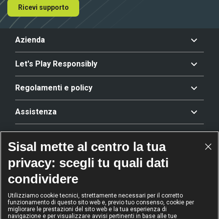
Ricevi supporto
Azienda
Let's Play Responsibly
Regolamenti e policy
Assistenza
Offerta
Sisal mette al centro la tua
privacy: scegli tu quali dati
Riconoscimenti
condividere
Utilizziamo cookie tecnici, strettamente necessari per il corretto
funzionamento di questo sito web e, previo tuo consenso, cookie per
2024
2024
2024
2024
migliorare le prestazioni del sito web e la tua esperienza di
Operatore
Operatore
Operatore di
Modello
navigazione e per visualizzare avvisi pertinenti in base alle tue