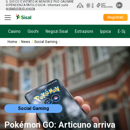
IL GIOCO È VIETATO AI MINORI E PUÒ CAUSARE
DIPENDENZA PATOLOGICA
- Informati sulle
probabilità di vincita
Registrati
Casino
Giochi
Negozi Sisal
Estrazioni
Ippica
E-Spor
Home
News
Social Gaming
Pokémon GO: Articuno arriva nel biglietto 
Social Gaming
Pokémon GO: Articuno arriva