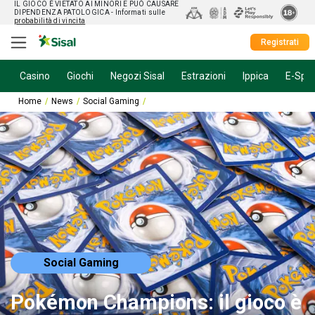
IL GIOCO È VIETATO AI MINORI E PUÒ CAUSARE
DIPENDENZA PATOLOGICA
- Informati sulle
probabilità di vincita
Registrati
Casino
Giochi
Negozi Sisal
Estrazioni
Ippica
E-Spor
Home
News
Social Gaming
Pokémon Champions: il gioco è finalmente d
Social Gaming
Pokémon Champions: il gioco è