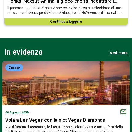
Honkai Nexsus Anima: il gioco che fa incontrare i…
Il panorama dei titoli d’ispirazione collezionistica si arricchisce di una
nuova e ambiziosa produzione. Sviluppato da HoYoverse, il rinomato…
Continua a leggere
In evidenza
Vedi tutte
Casino
06 Agosto 2026
Vola a Las Vegas con la slot Vegas Diamonds
Vivi il fascino luccicante, le luci al neon e l’elettrizzante atmosfera della
capitale mondiale del gioco con Vegas Diamonds, una slot online…